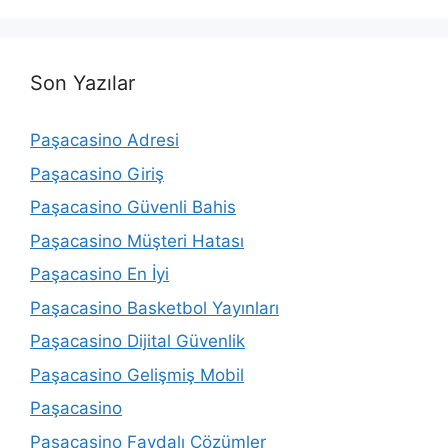
Son Yazılar
Paşacasino Adresi
Paşacasino Giriş
Paşacasino Güvenli Bahis
Paşacasino Müşteri Hatası
Paşacasino En İyi
Paşacasino Basketbol Yayınları
Paşacasino Dijital Güvenlik
Paşacasino Gelişmiş Mobil
Paşacasino
Paşacasino Faydalı Çözümler