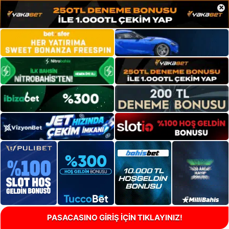
×
PASACASINO GİRİŞ İÇİN TIKLAYINIZ!