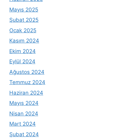
Mayıs 2025
Şubat 2025
Ocak 2025
Kasım 2024
Ekim 2024
Eylül 2024
Ağustos 2024
Temmuz 2024
Haziran 2024
Mayıs 2024
Nisan 2024
Mart 2024
Şubat 2024