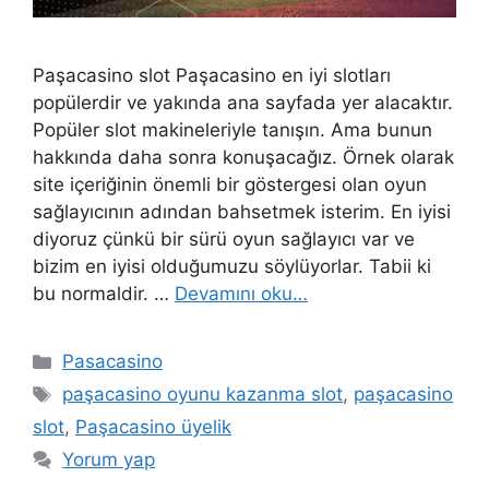
Paşacasino slot Paşacasino en iyi slotları
popülerdir ve yakında ana sayfada yer alacaktır.
Popüler slot makineleriyle tanışın. Ama bunun
hakkında daha sonra konuşacağız. Örnek olarak
site içeriğinin önemli bir göstergesi olan oyun
sağlayıcının adından bahsetmek isterim. En iyisi
diyoruz çünkü bir sürü oyun sağlayıcı var ve
bizim en iyisi olduğumuzu söylüyorlar. Tabii ki
bu normaldir. …
Devamını oku…
Kategoriler
Pasacasino
Etiketler
paşacasino oyunu kazanma slot
,
paşacasino
slot
,
Paşacasino üyelik
Yorum yap