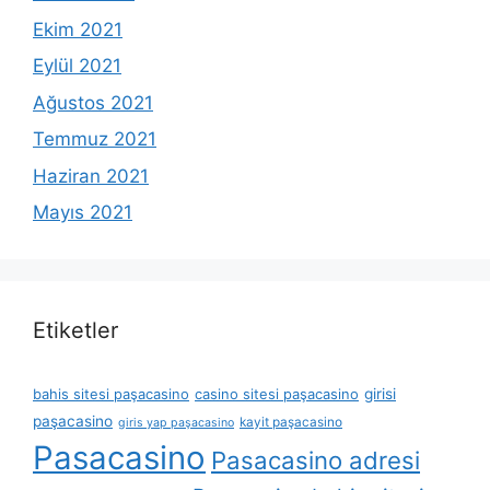
Ekim 2021
Eylül 2021
Ağustos 2021
Temmuz 2021
Haziran 2021
Mayıs 2021
Etiketler
bahis sitesi paşacasino
casino sitesi paşacasino
girisi
paşacasino
kayit paşacasino
giris yap paşacasino
Pasacasino
Pasacasino adresi