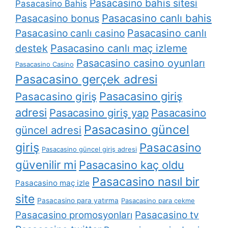
Pasacasino bahis sitesi
Pasacasino Bahis
Pasacasino canlı bahis
Pasacasino bonus
Pasacasino canlı casino
Pasacasino canlı
destek
Pasacasino canlı maç izleme
Pasacasino casino oyunları
Pasacasino Casino
Pasacasino gerçek adresi
Pasacasino giriş
Pasacasino giriş
adresi
Pasacasino giriş yap
Pasacasino
Pasacasino güncel
güncel adresi
giriş
Pasacasino
Pasacasino güncel giriş adresi
güvenilir mi
Pasacasino kaç oldu
Pasacasino nasıl bir
Pasacasino maç izle
site
Pasacasino para yatırma
Pasacasino para çekme
Pasacasino tv
Pasacasino promosyonları