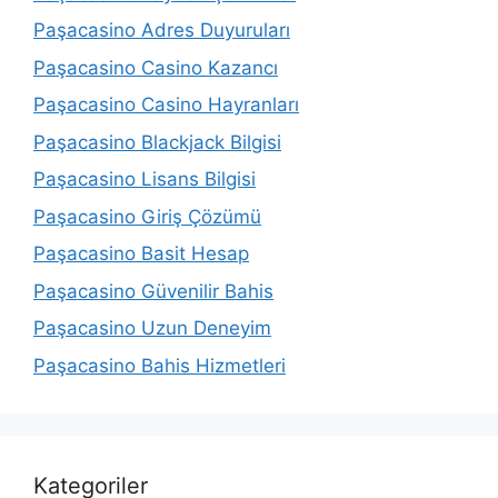
Paşacasino Adres Duyuruları
Paşacasino Casino Kazancı
Paşacasino Casino Hayranları
Paşacasino Blackjack Bilgisi
Paşacasino Lisans Bilgisi
Paşacasino Giriş Çözümü
Paşacasino Basit Hesap
Paşacasino Güvenilir Bahis
Paşacasino Uzun Deneyim
Paşacasino Bahis Hizmetleri
Kategoriler