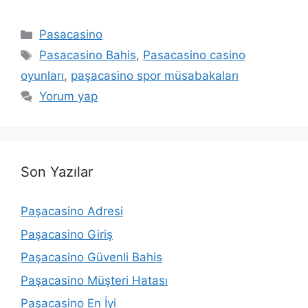
Kategoriler
Pasacasino
Etiketler
Pasacasino Bahis
,
Pasacasino casino
oyunları
,
paşacasino spor müsabakaları
Yorum yap
Son Yazılar
Paşacasino Adresi
Paşacasino Giriş
Paşacasino Güvenli Bahis
Paşacasino Müşteri Hatası
Paşacasino En İyi