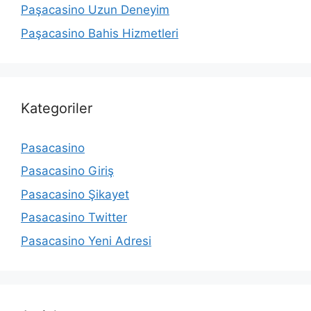
Paşacasino Uzun Deneyim
Paşacasino Bahis Hizmetleri
Kategoriler
Pasacasino
Pasacasino Giriş
Pasacasino Şikayet
Pasacasino Twitter
Pasacasino Yeni Adresi