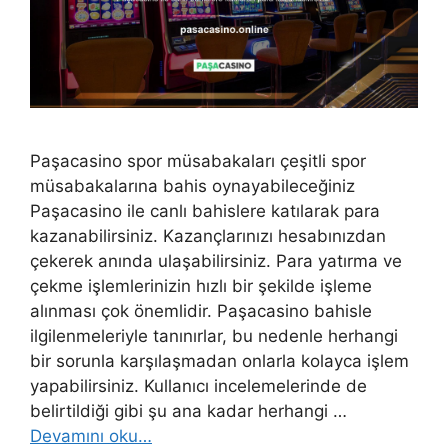
Paşacasino spor müsabakaları çeşitli spor
müsabakalarına bahis oynayabileceğiniz
Paşacasino ile canlı bahislere katılarak para
kazanabilirsiniz. Kazançlarınızı hesabınızdan
çekerek anında ulaşabilirsiniz. Para yatırma ve
çekme işlemlerinizin hızlı bir şekilde işleme
alınması çok önemlidir. Paşacasino bahisle
ilgilenmeleriyle tanınırlar, bu nedenle herhangi
bir sorunla karşılaşmadan onlarla kolayca işlem
yapabilirsiniz. Kullanıcı incelemelerinde de
belirtildiği gibi şu ana kadar herhangi …
Devamını oku…