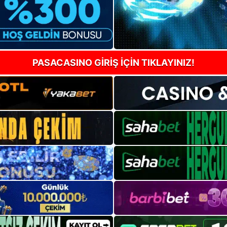
PASACASINO GİRİŞ İÇİN TIKLAYINIZ!