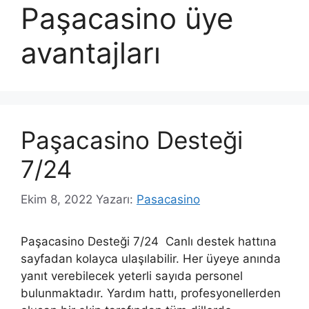
Paşacasino üye
avantajları
Paşacasino Desteği
7/24
Ekim 8, 2022
Yazarı:
Pasacasino
Paşacasino Desteği 7/24 Canlı destek hattına
sayfadan kolayca ulaşılabilir. Her üyeye anında
yanıt verebilecek yeterli sayıda personel
bulunmaktadır. Yardım hattı, profesyonellerden