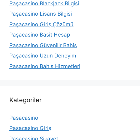
Paşacasino Blackjack Bilgisi
Paşacasino Lisans Bilgisi
Paşacasino Giriş Çözümü
Paşacasino Basit Hesap
Paşacasino Güvenilir Bahis
Paşacasino Uzun Deneyim
Paşacasino Bahis Hizmetleri
Kategoriler
Pasacasino
Pasacasino Giriş
Pasacasino Şikayet