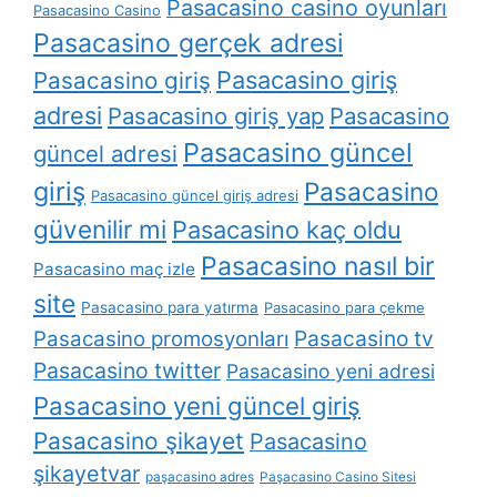
Pasacasino casino oyunları
Pasacasino Casino
Pasacasino gerçek adresi
Pasacasino giriş
Pasacasino giriş
adresi
Pasacasino giriş yap
Pasacasino
Pasacasino güncel
güncel adresi
giriş
Pasacasino
Pasacasino güncel giriş adresi
güvenilir mi
Pasacasino kaç oldu
Pasacasino nasıl bir
Pasacasino maç izle
site
Pasacasino para yatırma
Pasacasino para çekme
Pasacasino tv
Pasacasino promosyonları
Pasacasino twitter
Pasacasino yeni adresi
Pasacasino yeni güncel giriş
Pasacasino şikayet
Pasacasino
şikayetvar
paşacasino adres
Paşacasino Casino Sitesi