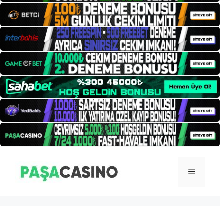
İçeriğe
atla
Menü