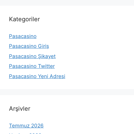
Kategoriler
Pasacasino
Pasacasino Giriş
Pasacasino Şikayet
Pasacasino Twitter
Pasacasino Yeni Adresi
Arşivler
Temmuz 2026