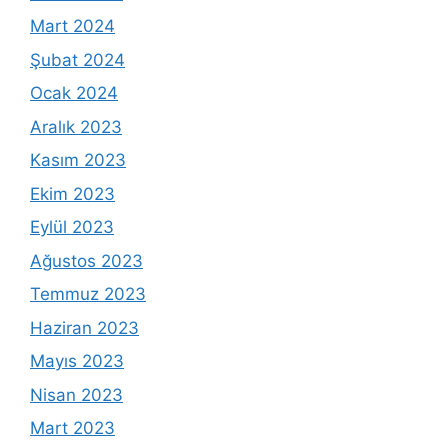
Mart 2024
Şubat 2024
Ocak 2024
Aralık 2023
Kasım 2023
Ekim 2023
Eylül 2023
Ağustos 2023
Temmuz 2023
Haziran 2023
Mayıs 2023
Nisan 2023
Mart 2023