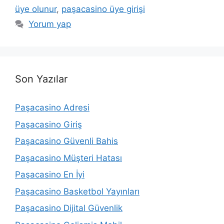
üye olunur
,
paşacasino üye girişi
Yorum yap
Son Yazılar
Paşacasino Adresi
Paşacasino Giriş
Paşacasino Güvenli Bahis
Paşacasino Müşteri Hatası
Paşacasino En İyi
Paşacasino Basketbol Yayınları
Paşacasino Dijital Güvenlik