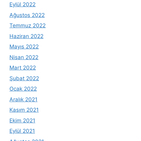
Eylül 2022
Ağustos 2022
Temmuz 2022
Haziran 2022
Mayıs 2022
Nisan 2022
Mart 2022
Şubat 2022
Ocak 2022
Aralık 2021
Kasım 2021
Ekim 2021
Eylül 2021