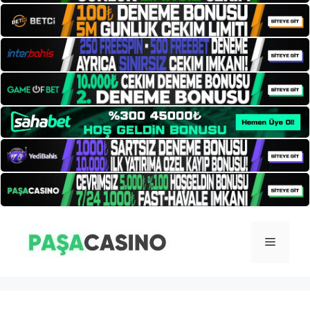
İçeriğe
atla
Menü