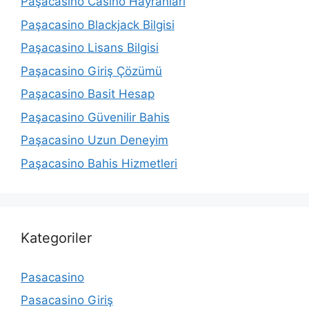
Paşacasino Casino Hayranları
Paşacasino Blackjack Bilgisi
Paşacasino Lisans Bilgisi
Paşacasino Giriş Çözümü
Paşacasino Basit Hesap
Paşacasino Güvenilir Bahis
Paşacasino Uzun Deneyim
Paşacasino Bahis Hizmetleri
Kategoriler
Pasacasino
Pasacasino Giriş