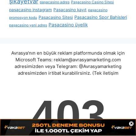
şikayetvar
paşacasino adres
Paşacasino Casino Sitesi
paşacasino instagram
Paşacasino kayıt
paşacasino
Paşacasino Spor Bahisleri
Paşacasino Sitesi
promosyon kodu
Paşacasino üyelik
paşacasino yeni adres
Avrasya'nın en büyük reklam platformunda olmak için
Microsoft Teams:
reklam@avrasyamarketing.com
adresimizden veya Telegram: @Avrasyamarketing
adresimizden irtibat kurabilirsiniz. (Tek iletişim
adreslerimiz teams / telegram ve mail adresimizdir.
Harici hiçbir iletişim adresimiz bulunmamaktadır.
Lütfen itibar etmeyiniz.) Türkiye yasalarına göre 7258
sayılı kanun uyarınca yasa dışı bahis oynamanın
cezaları mevcuttur. Şu an bulunduğunuz site hiç bir
şekilde illegal bahis oyunları oynatmıyor ve oynamaya
aracı olmuyordur.
betigma
|
betcio
|
ciprobet
|
toskabet
×
|
betloto
|
etrabet
|
nerobet
|
black8bet