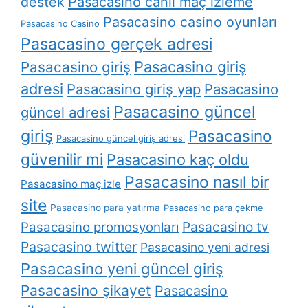
destek
Pasacasino canlı maç izleme
Pasacasino casino oyunları
Pasacasino Casino
Pasacasino gerçek adresi
Pasacasino giriş
Pasacasino giriş
adresi
Pasacasino giriş yap
Pasacasino
Pasacasino güncel
güncel adresi
giriş
Pasacasino
Pasacasino güncel giriş adresi
güvenilir mi
Pasacasino kaç oldu
Pasacasino nasıl bir
Pasacasino maç izle
site
Pasacasino para yatırma
Pasacasino para çekme
Pasacasino tv
Pasacasino promosyonları
Pasacasino twitter
Pasacasino yeni adresi
Pasacasino yeni güncel giriş
Pasacasino şikayet
Pasacasino