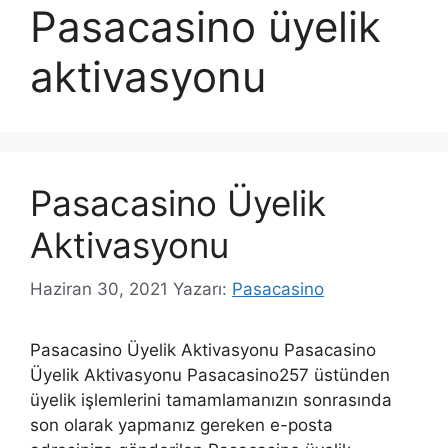
Pasacasino üyelik
aktivasyonu
Pasacasino Üyelik
Aktivasyonu
Haziran 30, 2021
Yazarı:
Pasacasino
Pasacasino Üyelik Aktivasyonu Pasacasino
Üyelik Aktivasyonu Pasacasino257 üstünden
üyelik işlemlerini tamamlamanızın sonrasında
son olarak yapmanız gereken e-posta