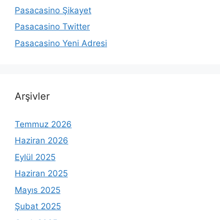
Pasacasino Şikayet
Pasacasino Twitter
Pasacasino Yeni Adresi
Arşivler
Temmuz 2026
Haziran 2026
Eylül 2025
Haziran 2025
Mayıs 2025
Şubat 2025