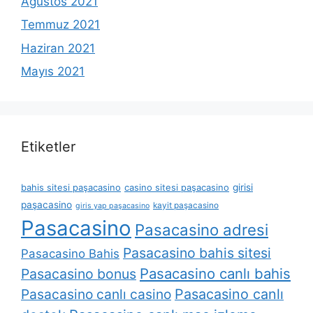
Ağustos 2021
Temmuz 2021
Haziran 2021
Mayıs 2021
Etiketler
bahis sitesi paşacasino
casino sitesi paşacasino
girisi
paşacasino
kayit paşacasino
giris yap paşacasino
Pasacasino
Pasacasino adresi
Pasacasino bahis sitesi
Pasacasino Bahis
Pasacasino canlı bahis
Pasacasino bonus
Pasacasino canlı casino
Pasacasino canlı