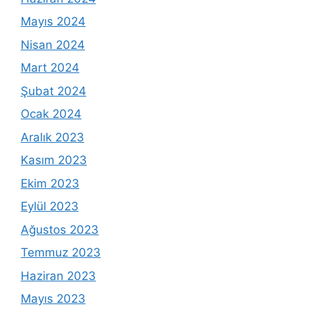
Mayıs 2024
Nisan 2024
Mart 2024
Şubat 2024
Ocak 2024
Aralık 2023
Kasım 2023
Ekim 2023
Eylül 2023
Ağustos 2023
Temmuz 2023
Haziran 2023
Mayıs 2023