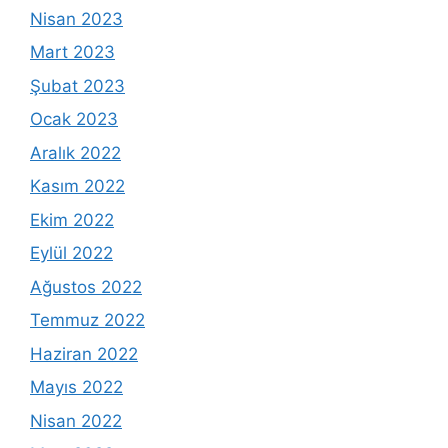
Nisan 2023
Mart 2023
Şubat 2023
Ocak 2023
Aralık 2022
Kasım 2022
Ekim 2022
Eylül 2022
Ağustos 2022
Temmuz 2022
Haziran 2022
Mayıs 2022
Nisan 2022