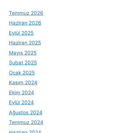
Temmuz 2026
Haziran 2026
Eylül 2025
Haziran 2025
Mayıs 2025
Şubat 2025
Ocak 2025
Kasım 2024
Ekim 2024
Eylül 2024
Ağustos 2024
Temmuz 2024
Haziran 2024