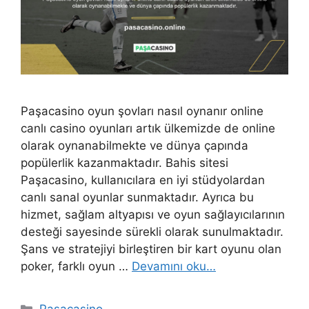
Paşacasino oyun şovları nasıl oynanır online
canlı casino oyunları artık ülkemizde de online
olarak oynanabilmekte ve dünya çapında
popülerlik kazanmaktadır. Bahis sitesi
Paşacasino, kullanıcılara en iyi stüdyolardan
canlı sanal oyunlar sunmaktadır. Ayrıca bu
hizmet, sağlam altyapısı ve oyun sağlayıcılarının
desteği sayesinde sürekli olarak sunulmaktadır.
Şans ve stratejiyi birleştiren bir kart oyunu olan
poker, farklı oyun …
Devamını oku…
Kategoriler