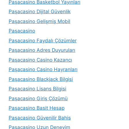
Paşacasino Basketbol Yayınları
Paşacasino Dijital Güvenlik
Paşacasino Gelişmiş Mobil
Paşacasino
Paşacasino Faydalı Çözümler
Paşacasino Adres Duyuruları
Paşacasino Casino Kazancı
Paşacasino Casino Hayranları
Paşacasino Blackjack Bilgisi
Paşacasino Lisans Bilgisi
Paşacasino Giriş Çözümü
Paşacasino Basit Hesap
Paşacasino Güvenilir Bahis
Paşacasino Uzun Deneyim