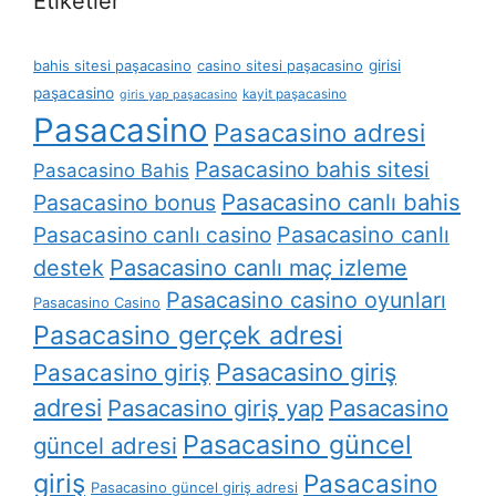
Etiketler
bahis sitesi paşacasino
casino sitesi paşacasino
girisi
paşacasino
kayit paşacasino
giris yap paşacasino
Pasacasino
Pasacasino adresi
Pasacasino bahis sitesi
Pasacasino Bahis
Pasacasino canlı bahis
Pasacasino bonus
Pasacasino canlı casino
Pasacasino canlı
destek
Pasacasino canlı maç izleme
Pasacasino casino oyunları
Pasacasino Casino
Pasacasino gerçek adresi
Pasacasino giriş
Pasacasino giriş
adresi
Pasacasino giriş yap
Pasacasino
Pasacasino güncel
güncel adresi
giriş
Pasacasino
Pasacasino güncel giriş adresi