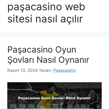
paşacasino web
sitesi nasıl açılır
Paşacasino Oyun
Şovları Nasıl Oynanır
Kasım 13, 2024
Yazarı:
Pasacasino