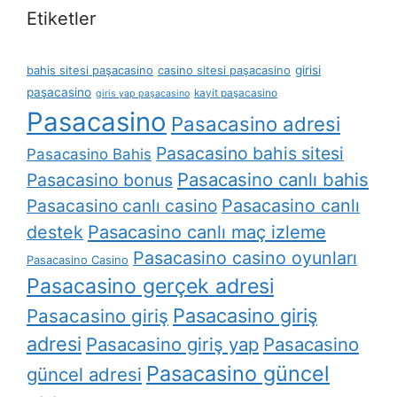
Etiketler
bahis sitesi paşacasino
casino sitesi paşacasino
girisi
paşacasino
kayit paşacasino
giris yap paşacasino
Pasacasino
Pasacasino adresi
Pasacasino bahis sitesi
Pasacasino Bahis
Pasacasino canlı bahis
Pasacasino bonus
Pasacasino canlı casino
Pasacasino canlı
destek
Pasacasino canlı maç izleme
Pasacasino casino oyunları
Pasacasino Casino
Pasacasino gerçek adresi
Pasacasino giriş
Pasacasino giriş
adresi
Pasacasino giriş yap
Pasacasino
Pasacasino güncel
güncel adresi