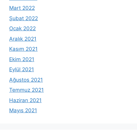
Mart 2022
Şubat 2022
Ocak 2022
Aralık 2021
Kasım 2021
Ekim 2021
Eylül 2021
Ağustos 2021
Temmuz 2021
Haziran 2021
Mayıs 2021