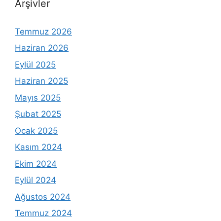
Arşivler
Temmuz 2026
Haziran 2026
Eylül 2025
Haziran 2025
Mayıs 2025
Şubat 2025
Ocak 2025
Kasım 2024
Ekim 2024
Eylül 2024
Ağustos 2024
Temmuz 2024