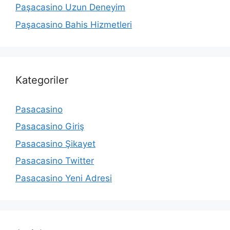
Paşacasino Uzun Deneyim
Paşacasino Bahis Hizmetleri
Kategoriler
Pasacasino
Pasacasino Giriş
Pasacasino Şikayet
Pasacasino Twitter
Pasacasino Yeni Adresi