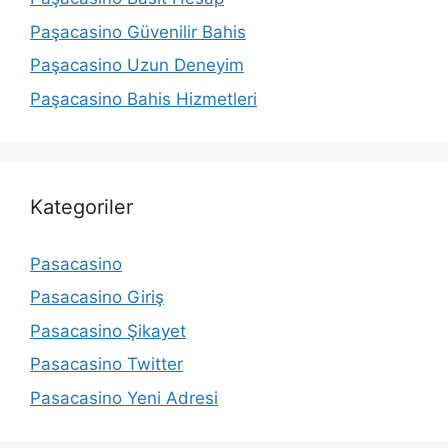
Paşacasino Güvenilir Bahis
Paşacasino Uzun Deneyim
Paşacasino Bahis Hizmetleri
Kategoriler
Pasacasino
Pasacasino Giriş
Pasacasino Şikayet
Pasacasino Twitter
Pasacasino Yeni Adresi