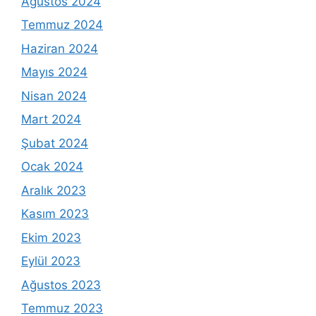
Ağustos 2024
Temmuz 2024
Haziran 2024
Mayıs 2024
Nisan 2024
Mart 2024
Şubat 2024
Ocak 2024
Aralık 2023
Kasım 2023
Ekim 2023
Eylül 2023
Ağustos 2023
Temmuz 2023