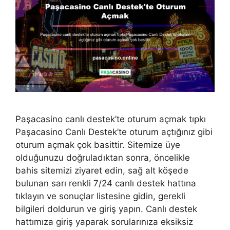
Paşacasino canlı destek’te oturum açmak tıpkı
Paşacasino Canlı Destek’te oturum açtığınız gibi
oturum açmak çok basittir. Sitemize üye
olduğunuzu doğruladıktan sonra, öncelikle
bahis sitemizi ziyaret edin, sağ alt köşede
bulunan sarı renkli 7/24 canlı destek hattına
tıklayın ve sonuçlar listesine gidin, gerekli
bilgileri doldurun ve giriş yapın. Canlı destek
hattımıza giriş yaparak sorularınıza eksiksiz