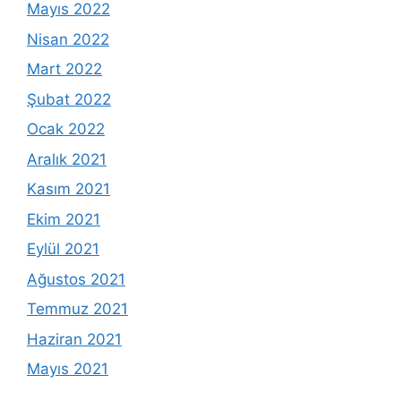
Mayıs 2022
Nisan 2022
Mart 2022
Şubat 2022
Ocak 2022
Aralık 2021
Kasım 2021
Ekim 2021
Eylül 2021
Ağustos 2021
Temmuz 2021
Haziran 2021
Mayıs 2021