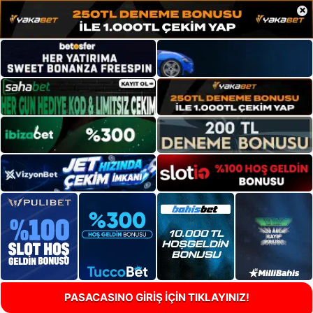
×
PASACASINO GİRİŞ İÇİN TIKLAYINIZ!