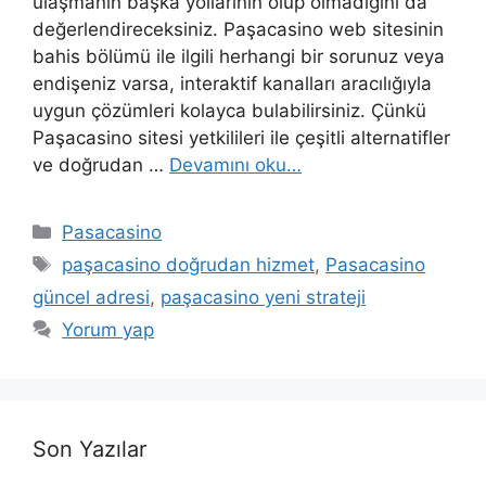
ulaşmanın başka yollarının olup olmadığını da
değerlendireceksiniz. Paşacasino web sitesinin
bahis bölümü ile ilgili herhangi bir sorunuz veya
endişeniz varsa, interaktif kanalları aracılığıyla
uygun çözümleri kolayca bulabilirsiniz. Çünkü
Paşacasino sitesi yetkilileri ile çeşitli alternatifler
ve doğrudan …
Devamını oku…
Kategoriler
Pasacasino
Etiketler
paşacasino doğrudan hizmet
,
Pasacasino
güncel adresi
,
paşacasino yeni strateji
Yorum yap
Son Yazılar