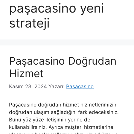
paşacasino yeni
strateji
Paşacasino Doğrudan
Hizmet
Kasım 23, 2024
Yazarı:
Pasacasino
Paşacasino doğrudan hizmet hizmetlerimizin
doğrudan ulaşım sağladığını fark edeceksiniz.
Bunu yüz yüze iletişimin yerine de
kullanabilirsiniz. Ayrıca müşteri hizmetlerine