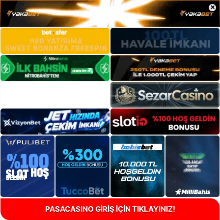
×
PASACASINO GİRİŞ İÇİN TIKLAYINIZ!