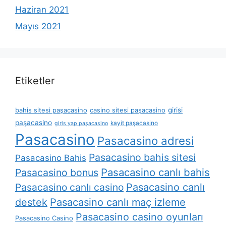
Haziran 2021
Mayıs 2021
Etiketler
bahis sitesi paşacasino
casino sitesi paşacasino
girisi
paşacasino
kayit paşacasino
giris yap paşacasino
Pasacasino
Pasacasino adresi
Pasacasino bahis sitesi
Pasacasino Bahis
Pasacasino canlı bahis
Pasacasino bonus
Pasacasino canlı casino
Pasacasino canlı
destek
Pasacasino canlı maç izleme
Pasacasino casino oyunları
Pasacasino Casino