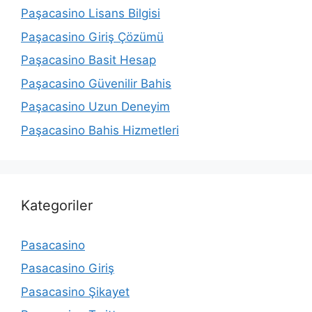
Paşacasino Lisans Bilgisi
Paşacasino Giriş Çözümü
Paşacasino Basit Hesap
Paşacasino Güvenilir Bahis
Paşacasino Uzun Deneyim
Paşacasino Bahis Hizmetleri
Kategoriler
Pasacasino
Pasacasino Giriş
Pasacasino Şikayet