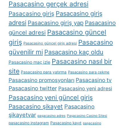
Pasacasino gerçek adresi
Pasacasino giriş
Pasacasino giriş
adresi
Pasacasino giriş yap
Pasacasino
Pasacasino güncel
güncel adresi
giriş
Pasacasino
Pasacasino güncel giriş adresi
güvenilir mi
Pasacasino kaç oldu
Pasacasino nasıl bir
Pasacasino maç izle
site
Pasacasino para yatırma
Pasacasino para çekme
Pasacasino tv
Pasacasino promosyonları
Pasacasino twitter
Pasacasino yeni adresi
Pasacasino yeni güncel giriş
Pasacasino şikayet
Pasacasino
şikayetvar
paşacasino adres
Paşacasino Casino Sitesi
paşacasino instagram
Paşacasino kayıt
paşacasino