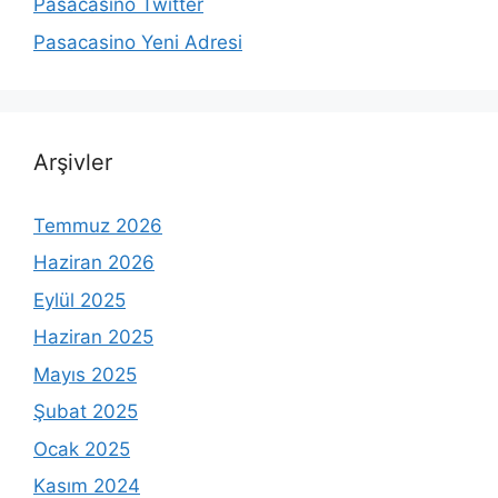
Pasacasino Twitter
Pasacasino Yeni Adresi
Arşivler
Temmuz 2026
Haziran 2026
Eylül 2025
Haziran 2025
Mayıs 2025
Şubat 2025
Ocak 2025
Kasım 2024