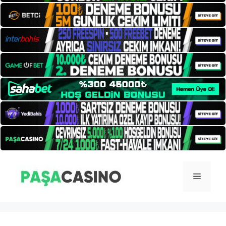
İçeriğe
atla
Menü