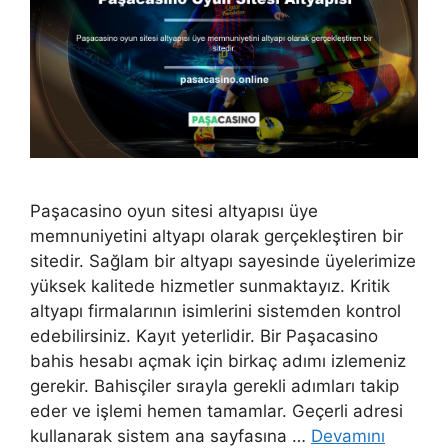
Paşacasino oyun sitesi altyapısı üye
memnuniyetini altyapı olarak gerçekleştiren bir
sitedir. Sağlam bir altyapı sayesinde üyelerimize
yüksek kalitede hizmetler sunmaktayız. Kritik
altyapı firmalarının isimlerini sistemden kontrol
edebilirsiniz. Kayıt yeterlidir. Bir Paşacasino
bahis hesabı açmak için birkaç adımı izlemeniz
gerekir. Bahisçiler sırayla gerekli adımları takip
eder ve işlemi hemen tamamlar. Geçerli adresi
kullanarak sistem ana sayfasına …
Devamını