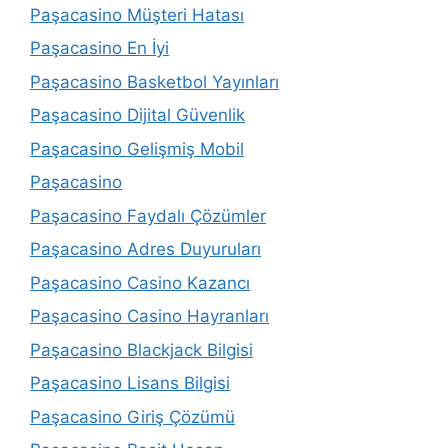
Paşacasino Müşteri Hatası
Paşacasino En İyi
Paşacasino Basketbol Yayınları
Paşacasino Dijital Güvenlik
Paşacasino Gelişmiş Mobil
Paşacasino
Paşacasino Faydalı Çözümler
Paşacasino Adres Duyuruları
Paşacasino Casino Kazancı
Paşacasino Casino Hayranları
Paşacasino Blackjack Bilgisi
Paşacasino Lisans Bilgisi
Paşacasino Giriş Çözümü