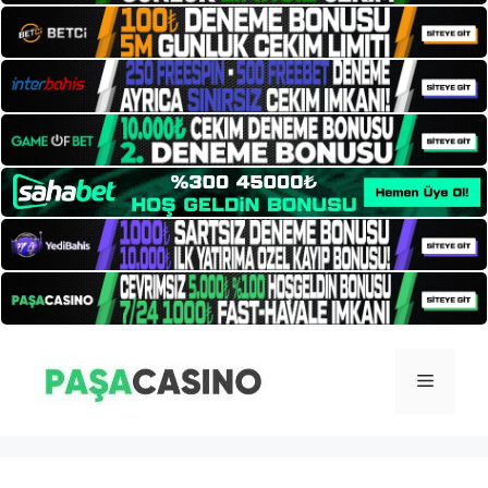
İçeriğe
atla
Menü