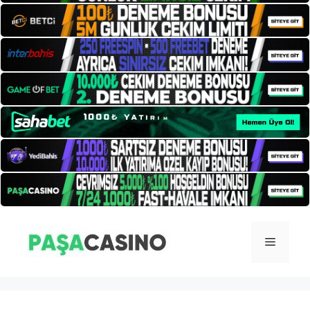
İçeriğe
atla
Menü