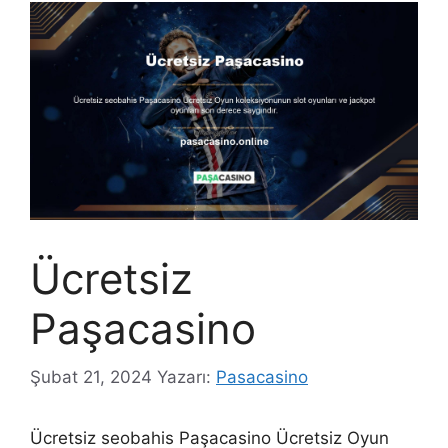
Ücretsiz
Paşacasino
Şubat 21, 2024
Yazarı:
Pasacasino
Ücretsiz seobahis Paşacasino Ücretsiz Oyun