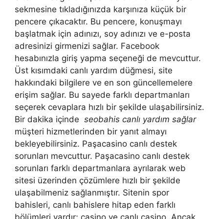
sekmesine tıkladığınızda karşınıza küçük bir
pencere çıkacaktır. Bu pencere, konuşmayı
başlatmak için adınızı, soy adınızı ve e-posta
adresinizi girmenizi sağlar. Facebook
hesabınızla giriş yapma seçeneği de mevcuttur.
Üst kısımdaki canlı yardım düğmesi, site
hakkındaki bilgilere ve en son güncellemelere
erişim sağlar. Bu sayede farklı departmanları
seçerek cevaplara hızlı bir şekilde ulaşabilirsiniz.
Bir dakika içinde
seobahis canlı yardım sağlar
müşteri hizmetlerinden bir yanıt almayı
bekleyebilirsiniz. Paşacasino canlı destek
sorunları mevcuttur. Paşacasino canlı destek
sorunları farklı departmanlara ayrılarak web
sitesi üzerinden çözümlere hızlı bir şekilde
ulaşabilmeniz sağlanmıştır. Sitenin spor
bahisleri, canlı bahislere hitap eden farklı
bölümleri vardır; casino ve canlı casino. Ancak