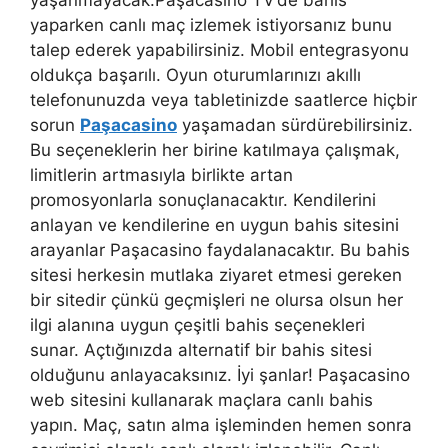
yaparken canlı maç izlemek istiyorsanız bunu
talep ederek yapabilirsiniz. Mobil entegrasyonu
oldukça başarılı. Oyun oturumlarınızı akıllı
telefonunuzda veya tabletinizde saatlerce hiçbir
sorun
Paşacasino
yaşamadan sürdürebilirsiniz.
Bu seçeneklerin her birine katılmaya çalışmak,
limitlerin artmasıyla birlikte artan
promosyonlarla sonuçlanacaktır. Kendilerini
anlayan ve kendilerine en uygun bahis sitesini
arayanlar Paşacasino faydalanacaktır. Bu bahis
sitesi herkesin mutlaka ziyaret etmesi gereken
bir sitedir çünkü geçmişleri ne olursa olsun her
ilgi alanına uygun çeşitli bahis seçenekleri
sunar. Açtığınızda alternatif bir bahis sitesi
olduğunu anlayacaksınız. İyi şanlar! Paşacasino
web sitesini kullanarak maçlara canlı bahis
yapın. Maç, satın alma işleminden hemen sonra