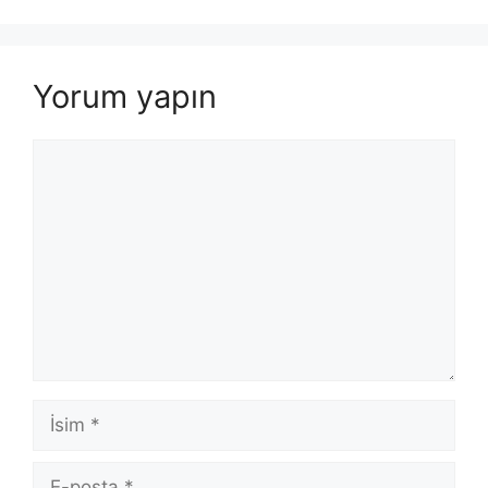
Yorum yapın
Yorum
İsim
E-