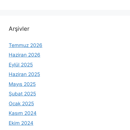
Arşivler
Temmuz 2026
Haziran 2026
Eylül 2025
Haziran 2025
Mayıs 2025
Şubat 2025
Ocak 2025
Kasım 2024
Ekim 2024