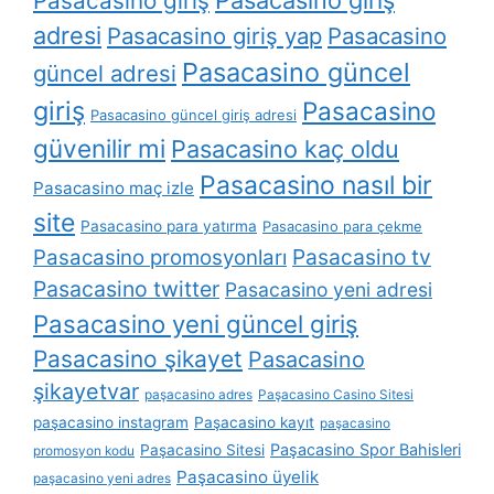
Pasacasino giriş
Pasacasino giriş
adresi
Pasacasino giriş yap
Pasacasino
Pasacasino güncel
güncel adresi
giriş
Pasacasino
Pasacasino güncel giriş adresi
güvenilir mi
Pasacasino kaç oldu
Pasacasino nasıl bir
Pasacasino maç izle
site
Pasacasino para yatırma
Pasacasino para çekme
Pasacasino tv
Pasacasino promosyonları
Pasacasino twitter
Pasacasino yeni adresi
Pasacasino yeni güncel giriş
Pasacasino şikayet
Pasacasino
şikayetvar
paşacasino adres
Paşacasino Casino Sitesi
paşacasino instagram
Paşacasino kayıt
paşacasino
Paşacasino Spor Bahisleri
Paşacasino Sitesi
promosyon kodu
Paşacasino üyelik
paşacasino yeni adres