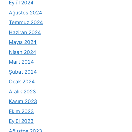
Eylül 2024
Ağustos 2024
Temmuz 2024
Haziran 2024
Mayıs 2024
Nisan 2024
Mart 2024
Şubat 2024
Ocak 2024
Aralık 2023
Kasım 2023
Ekim 2023
Eylül 2023
Ağustos 2023