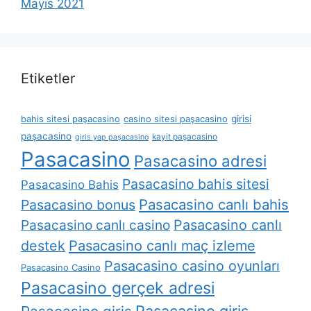
Mayıs 2021
Etiketler
bahis sitesi paşacasino
casino sitesi paşacasino
girisi
paşacasino
kayit paşacasino
giris yap paşacasino
Pasacasino
Pasacasino adresi
Pasacasino bahis sitesi
Pasacasino Bahis
Pasacasino canlı bahis
Pasacasino bonus
Pasacasino canlı casino
Pasacasino canlı
destek
Pasacasino canlı maç izleme
Pasacasino casino oyunları
Pasacasino Casino
Pasacasino gerçek adresi