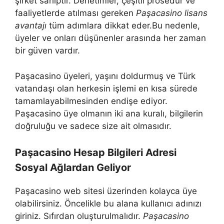
şirket sahiptir. Denetimler, çeşitli prosedür ve
faaliyetlerde atılması gereken
Paşacasino lisans
avantajı
tüm adımlara dikkat eder.Bu nedenle,
üyeler ve onları düşünenler arasında her zaman
bir güven vardır.
Paşacasino üyeleri, yaşını doldurmuş ve Türk
vatandaşı olan herkesin işlemi en kısa sürede
tamamlayabilmesinden endişe ediyor.
Paşacasino üye olmanın iki ana kuralı, bilgilerin
doğruluğu ve sadece size ait olmasıdır.
Paşacasino Hesap Bilgileri Adresi
Sosyal Ağlardan Geliyor
Paşacasino web sitesi üzerinden kolayca üye
olabilirsiniz. Öncelikle bu alana kullanıcı adınızı
giriniz. Sıfırdan oluşturulmalıdır.
Paşacasino