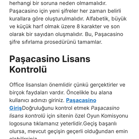
herhangi bir soruna neden olmamalıdır.
Paşacasino için yeni şifreler her zaman belirli
kurallara göre oluşturulmalıdır. Alfabetik, büyük
ve küçük harf olmak üzere 8 karakter ve son
olarak bir sayıdan oluşmalıdır. Bu, Paşacasino
şifre sıfırlama prosedürünü tamamlar.
Paşacasino Lisans
Kontrolü
Office lisansları önemlidir çünkü gerçektirler ve
birçok faydaları vardır. Öncelikle bu alana
kullanıcı adınızı giriniz.
Paşacasino
Giriş
Doğruluğunu kontrol etmek
Paşacasino
lisans kontrolü
için sitenin özel Oyun Komisyonu
logosuna tıklamanız yeterlidir.Geçiş başarılı
olursa, mevcut geçişin geçerli olduğundan emin