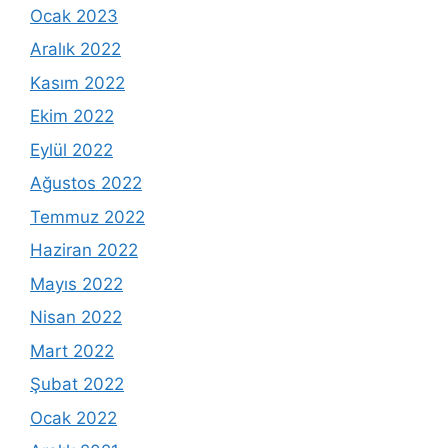
Ocak 2023
Aralık 2022
Kasım 2022
Ekim 2022
Eylül 2022
Ağustos 2022
Temmuz 2022
Haziran 2022
Mayıs 2022
Nisan 2022
Mart 2022
Şubat 2022
Ocak 2022