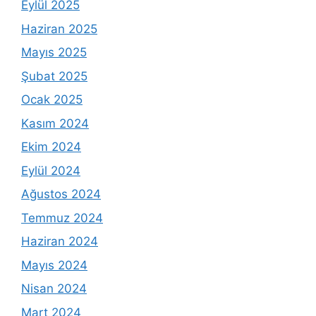
Eylül 2025
Haziran 2025
Mayıs 2025
Şubat 2025
Ocak 2025
Kasım 2024
Ekim 2024
Eylül 2024
Ağustos 2024
Temmuz 2024
Haziran 2024
Mayıs 2024
Nisan 2024
Mart 2024