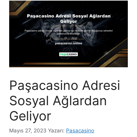
Paşacasino Adresi
Sosyal Ağlardan
Geliyor
Mayıs 27, 2023
Yazarı:
Pasacasino