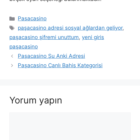
Kategoriler
Pasacasino
Etiketler
paşacasino adresi sosyal ağlardan geliyor
,
paşacasino şifremi unuttum
,
yeni giris
paşacasino
Paşacasino Şu Anki Adresi
Paşacasino Canlı Bahis Kategorisi
Yorum yapın
Yorum