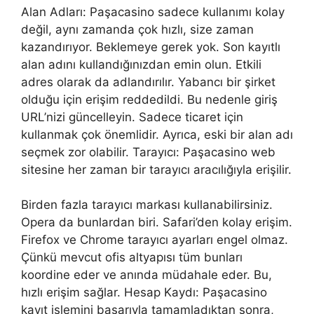
Alan Adları: Paşacasino sadece kullanımı kolay
değil, aynı zamanda çok hızlı, size zaman
kazandırıyor. Beklemeye gerek yok. Son kayıtlı
alan adını kullandığınızdan emin olun. Etkili
adres olarak da adlandırılır. Yabancı bir şirket
olduğu için erişim reddedildi. Bu nedenle giriş
URL’nizi güncelleyin. Sadece ticaret için
kullanmak çok önemlidir. Ayrıca, eski bir alan adı
seçmek zor olabilir. Tarayıcı: Paşacasino web
sitesine her zaman bir tarayıcı aracılığıyla erişilir.
Birden fazla tarayıcı markası kullanabilirsiniz.
Opera da bunlardan biri. Safari’den kolay erişim.
Firefox ve Chrome tarayıcı ayarları engel olmaz.
Çünkü mevcut ofis altyapısı tüm bunları
koordine eder ve anında müdahale eder. Bu,
hızlı erişim sağlar. Hesap Kaydı: Paşacasino
kayıt işlemini başarıyla tamamladıktan sonra,