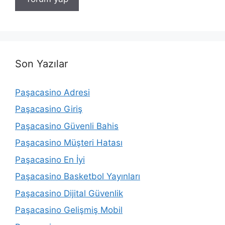
Son Yazılar
Paşacasino Adresi
Paşacasino Giriş
Paşacasino Güvenli Bahis
Paşacasino Müşteri Hatası
Paşacasino En İyi
Paşacasino Basketbol Yayınları
Paşacasino Dijital Güvenlik
Paşacasino Gelişmiş Mobil