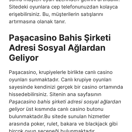
Sitedeki oyunlara cep telefonunuzdan kolayca
erişebilirsiniz. Bu, müşterilerin satışlarını
artırmasına olanak tanır.
Paşacasino Bahis Şirketi
Adresi Sosyal Ağlardan
Geliyor
Paşacasino, krupiyelerle birlikte canlı casino
oyunları sunmaktadır. Canlı krupiye oyunları
sayesinde kendinizi gerçek bir casino ortamında
hissedebilirsiniz. Sitenin ana sayfasının
Paşacasino bahis şirketi adresi sosyal ağlardan
geliyor
üst kısmında canlı casino butonu
bulunmaktadır.Bu sitede sunulan hizmetler
arasında poker, rulet, bakara ve blackjack gibi
birçok oyun seçeneği bulunmaktadır.