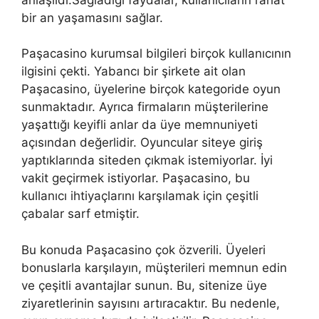
bir an yaşamasını sağlar.
Paşacasino kurumsal bilgileri birçok kullanıcının
ilgisini çekti. Yabancı bir şirkete ait olan
Paşacasino, üyelerine birçok kategoride oyun
sunmaktadır. Ayrıca firmaların müşterilerine
yaşattığı keyifli anlar da üye memnuniyeti
açısından değerlidir. Oyuncular siteye giriş
yaptıklarında siteden çıkmak istemiyorlar. İyi
vakit geçirmek istiyorlar. Paşacasino, bu
kullanıcı ihtiyaçlarını karşılamak için çeşitli
çabalar sarf etmiştir.
Bu konuda Paşacasino çok özverili. Üyeleri
bonuslarla karşılayın, müşterileri memnun edin
ve çeşitli avantajlar sunun. Bu, sitenize üye
ziyaretlerinin sayısını artıracaktır. Bu nedenle,