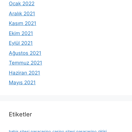
Ocak 2022
Aralık 2021
Kasım 2021
Ekim 2021
Eylül 2021
Ağustos 2021
Temmuz 2021
Haziran 2021
Mayıs 2021
Etiketler
bahis sitesi paşacasino
casino sitesi paşacasino
girisi