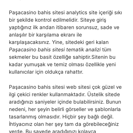
Paşacasino bahis sitesi analytics site içeriği sıkı
bir şekilde kontrol edilmelidir. Siteye giriş
yaptığınız ilk andan itibaren sorunsuz, sade ve
anlaşılır bir karşılama ekranı ile
karşılaşacaksınız. Yine, sitedeki geri kalan
Paşacasino bahis sitesi tematik analizi
tüm
sekmeler bu basit özelliğe sahiptir.Sitenin bu
kadar yumuşak ve temiz olması özellikle yeni
kullanıcılar için oldukça rahattır.
Paşacasino bahis sitesi web sitesi çok güzel ve
ilgi çekici renkler kullanmaktadır. Üstelik sitede
aradığınızı saniyeler içinde bulabilirsiniz. Bunun
nedeni, her şeyin belirli görseller ve şablonlarla
tasarlanmış olmasıdır. Hiçbir şey bağlı değil.
İhtiyacınız olan her şey tam da görebileceğiniz
yerde. Bu sayede aradığınızı kolayca