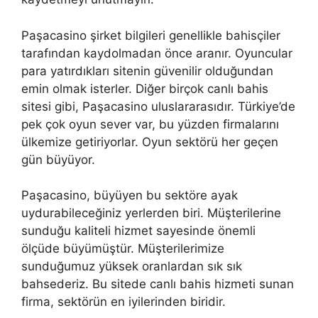
Paşacasino şirket bilgileri genellikle bahisçiler
tarafından kaydolmadan önce aranır. Oyuncular
para yatırdıkları sitenin güvenilir olduğundan
emin olmak isterler. Diğer birçok canlı bahis
sitesi gibi, Paşacasino uluslararasıdır. Türkiye’de
pek çok oyun sever var, bu yüzden firmalarını
ülkemize getiriyorlar. Oyun sektörü her geçen
gün büyüyor.
Paşacasino, büyüyen bu sektöre ayak
uydurabileceğiniz yerlerden biri. Müşterilerine
sunduğu kaliteli hizmet sayesinde önemli
ölçüde büyümüştür. Müşterilerimize
sunduğumuz yüksek oranlardan sık sık
bahsederiz. Bu sitede canlı bahis hizmeti sunan
firma, sektörün en iyilerinden biridir.