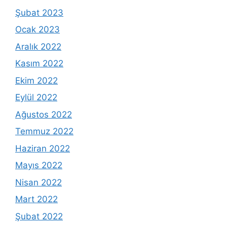
Şubat 2023
Ocak 2023
Aralık 2022
Kasım 2022
Ekim 2022
Eylül 2022
Ağustos 2022
Temmuz 2022
Haziran 2022
Mayıs 2022
Nisan 2022
Mart 2022
Şubat 2022