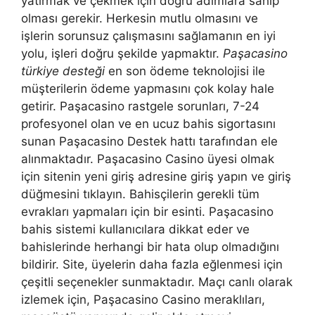
yatırmak ve çekmek için doğru adımlara sahip
olması gerekir. Herkesin mutlu olmasını ve
işlerin sorunsuz çalışmasını sağlamanın en iyi
yolu, işleri doğru şekilde yapmaktır.
Paşacasino
türkiye desteği
en son ödeme teknolojisi ile
müşterilerin ödeme yapmasını çok kolay hale
getirir. Paşacasino rastgele sorunları, 7-24
profesyonel olan ve en ucuz bahis sigortasını
sunan Paşacasino Destek hattı tarafından ele
alınmaktadır. Paşacasino Casino üyesi olmak
için sitenin yeni giriş adresine giriş yapın ve giriş
düğmesini tıklayın. Bahisçilerin gerekli tüm
evrakları yapmaları için bir esinti. Paşacasino
bahis sistemi kullanıcılara dikkat eder ve
bahislerinde herhangi bir hata olup olmadığını
bildirir. Site, üyelerin daha fazla eğlenmesi için
çeşitli seçenekler sunmaktadır. Maçı canlı olarak
izlemek için, Paşacasino Casino meraklıları,