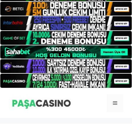
İçeriğe
atla
Menü