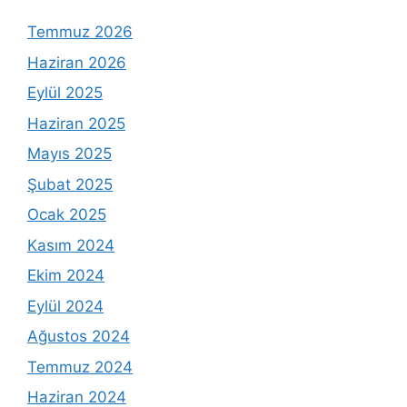
Temmuz 2026
Haziran 2026
Eylül 2025
Haziran 2025
Mayıs 2025
Şubat 2025
Ocak 2025
Kasım 2024
Ekim 2024
Eylül 2024
Ağustos 2024
Temmuz 2024
Haziran 2024