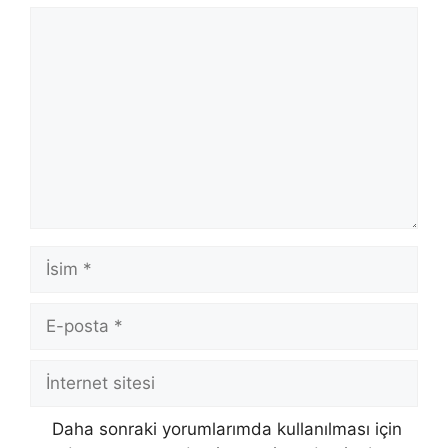
Yorum
İsim
E-
posta
İnternet
sitesi
Daha sonraki yorumlarımda kullanılması için