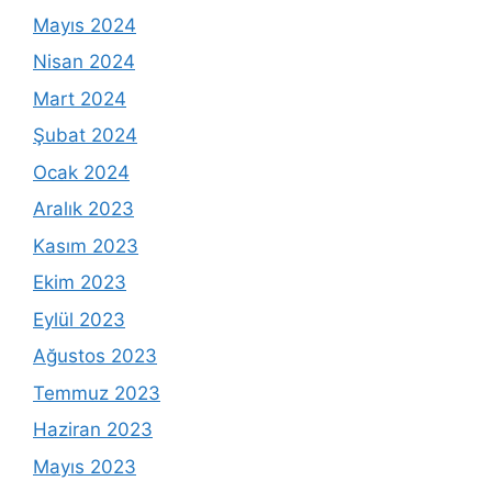
Mayıs 2024
Nisan 2024
Mart 2024
Şubat 2024
Ocak 2024
Aralık 2023
Kasım 2023
Ekim 2023
Eylül 2023
Ağustos 2023
Temmuz 2023
Haziran 2023
Mayıs 2023