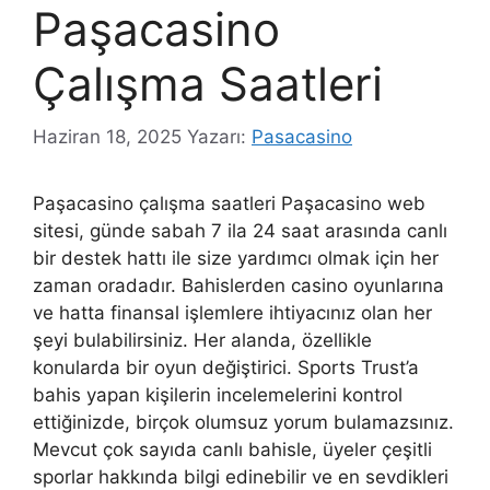
Paşacasino
Çalışma Saatleri
Haziran 18, 2025
Yazarı:
Pasacasino
Paşacasino çalışma saatleri Paşacasino web
sitesi, günde sabah 7 ila 24 saat arasında canlı
bir destek hattı ile size yardımcı olmak için her
zaman oradadır. Bahislerden casino oyunlarına
ve hatta finansal işlemlere ihtiyacınız olan her
şeyi bulabilirsiniz. Her alanda, özellikle
konularda bir oyun değiştirici. Sports Trust’a
bahis yapan kişilerin incelemelerini kontrol
ettiğinizde, birçok olumsuz yorum bulamazsınız.
Mevcut çok sayıda canlı bahisle, üyeler çeşitli
sporlar hakkında bilgi edinebilir ve en sevdikleri