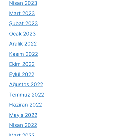
Nisan 2023
Mart 2023
Şubat 2023
Ocak 2023
Aralık 2022
Kasım 2022
Ekim 2022
Eylül 2022
Ağustos 2022
Temmuz 2022
Haziran 2022
Mayıs 2022
Nisan 2022
Mart 2022