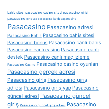
bahis sitesi paşacasino
casino sitesi paşacasino
girisi
paşacasino
kayit paşacasino
giris yap paşacasino
Pasacasino
Pasacasino adresi
Pasacasino bahis sitesi
Pasacasino Bahis
Pasacasino canlı bahis
Pasacasino bonus
Pasacasino canlı casino
Pasacasino canlı
destek
Pasacasino canlı maç izleme
Pasacasino casino oyunları
Pasacasino Casino
Pasacasino gerçek adresi
Pasacasino giriş
Pasacasino giriş
adresi
Pasacasino giriş yap
Pasacasino
Pasacasino güncel
güncel adresi
giriş
Pasacasino
Pasacasino güncel giriş adresi