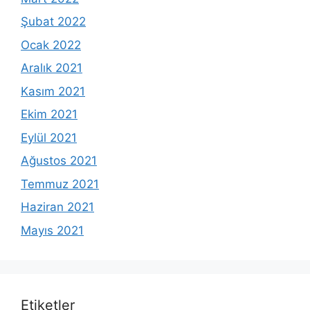
Şubat 2022
Ocak 2022
Aralık 2021
Kasım 2021
Ekim 2021
Eylül 2021
Ağustos 2021
Temmuz 2021
Haziran 2021
Mayıs 2021
Etiketler