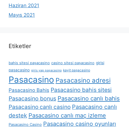
Haziran 2021
Mayıs 2021
Etiketler
bahis sitesi paşacasino
casino sitesi paşacasino
girisi
paşacasino
kayit paşacasino
giris yap paşacasino
Pasacasino
Pasacasino adresi
Pasacasino bahis sitesi
Pasacasino Bahis
Pasacasino canlı bahis
Pasacasino bonus
Pasacasino canlı casino
Pasacasino canlı
destek
Pasacasino canlı maç izleme
Pasacasino casino oyunları
Pasacasino Casino