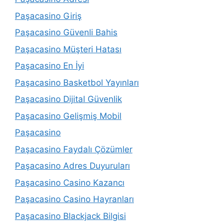
Paşacasino Giriş
Paşacasino Güvenli Bahis
Paşacasino Müşteri Hatası
Paşacasino En İyi
Paşacasino Basketbol Yayınları
Paşacasino Dijital Güvenlik
Paşacasino Gelişmiş Mobil
Paşacasino
Paşacasino Faydalı Çözümler
Paşacasino Adres Duyuruları
Paşacasino Casino Kazancı
Paşacasino Casino Hayranları
Paşacasino Blackjack Bilgisi