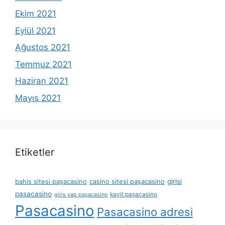
Ekim 2021
Eylül 2021
Ağustos 2021
Temmuz 2021
Haziran 2021
Mayıs 2021
Etiketler
bahis sitesi paşacasino
casino sitesi paşacasino
girisi
paşacasino
kayit paşacasino
giris yap paşacasino
Pasacasino
Pasacasino adresi