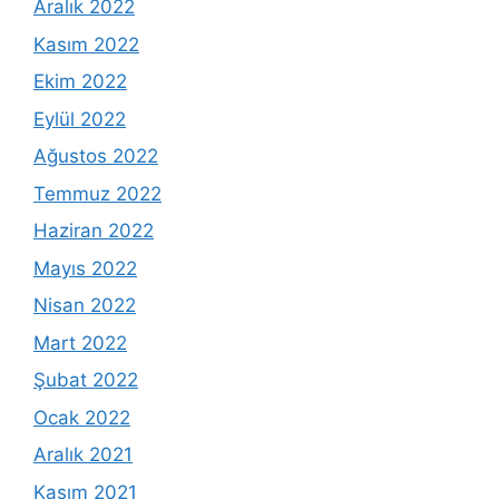
Aralık 2022
Kasım 2022
Ekim 2022
Eylül 2022
Ağustos 2022
Temmuz 2022
Haziran 2022
Mayıs 2022
Nisan 2022
Mart 2022
Şubat 2022
Ocak 2022
Aralık 2021
Kasım 2021