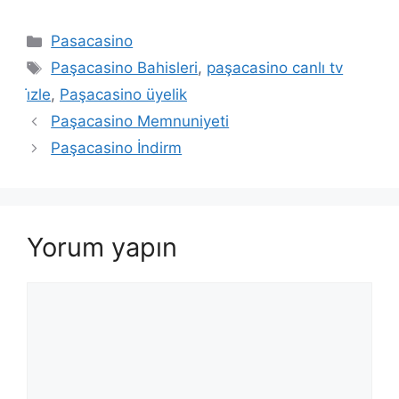
Kategoriler
Pasacasino
Etiketler
Paşacasino Bahisleri
,
paşacasino canlı tv
i̇zle
,
Paşacasino üyelik
Paşacasino Memnuniyeti
Paşacasino İndirm
Yorum yapın
Yorum