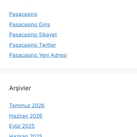
Pasacasino
Pasacasino Giriş
Pasacasino Şikayet
Pasacasino Twitter
Pasacasino Yeni Adresi
Arşivler
Temmuz 2026
Haziran 2026
Eylül 2025
Haziran 2025