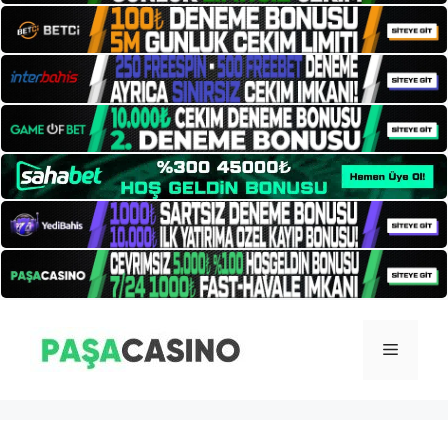
İçeriğe
atla
Menü