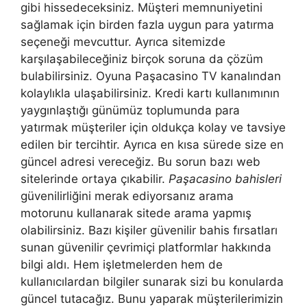
gibi hissedeceksiniz. Müşteri memnuniyetini
sağlamak için birden fazla uygun para yatırma
seçeneği mevcuttur. Ayrıca sitemizde
karşılaşabileceğiniz birçok soruna da çözüm
bulabilirsiniz. Oyuna Paşacasino TV kanalından
kolaylıkla ulaşabilirsiniz. Kredi kartı kullanımının
yaygınlaştığı günümüz toplumunda para
yatırmak müşteriler için oldukça kolay ve tavsiye
edilen bir tercihtir. Ayrıca en kısa sürede size en
güncel adresi vereceğiz. Bu sorun bazı web
sitelerinde ortaya çıkabilir.
Paşacasino bahisleri
güvenilirliğini merak ediyorsanız arama
motorunu kullanarak sitede arama yapmış
olabilirsiniz. Bazı kişiler güvenilir bahis fırsatları
sunan güvenilir çevrimiçi platformlar hakkında
bilgi aldı. Hem işletmelerden hem de
kullanıcılardan bilgiler sunarak sizi bu konularda
güncel tutacağız. Bunu yaparak müşterilerimizin