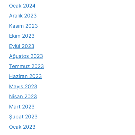
Ocak 2024
Aralık 2023
Kasım 2023
Ekim 2023
Eylül 2023
Ağustos 2023
Temmuz 2023
Haziran 2023
Mayıs 2023
Nisan 2023
Mart 2023
Şubat 2023
Ocak 2023