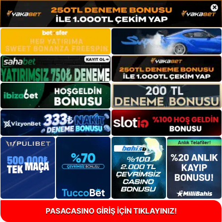
×
PASACASINO GİRİŞ İÇİN TIKLAYINIZ!