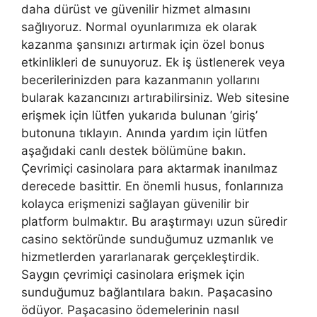
daha dürüst ve güvenilir hizmet almasını
sağlıyoruz. Normal oyunlarımıza ek olarak
kazanma şansınızı artırmak için özel bonus
etkinlikleri de sunuyoruz. Ek iş üstlenerek veya
becerilerinizden para kazanmanın yollarını
bularak kazancınızı artırabilirsiniz. Web sitesine
erişmek için lütfen yukarıda bulunan ‘giriş’
butonuna tıklayın. Anında yardım için lütfen
aşağıdaki canlı destek bölümüne bakın.
Çevrimiçi casinolara para aktarmak inanılmaz
derecede basittir. En önemli husus, fonlarınıza
kolayca erişmenizi sağlayan güvenilir bir
platform bulmaktır. Bu araştırmayı uzun süredir
casino sektöründe sunduğumuz uzmanlık ve
hizmetlerden yararlanarak gerçekleştirdik.
Saygın çevrimiçi casinolara erişmek için
sunduğumuz bağlantılara bakın. Paşacasino
ödüyor. Paşacasino ödemelerinin nasıl