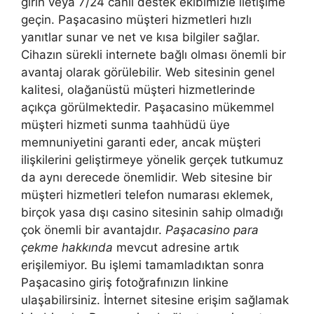
girin veya 7/24 canlı destek ekibimizle iletişime
geçin. Paşacasino müşteri hizmetleri hızlı
yanıtlar sunar ve net ve kısa bilgiler sağlar.
Cihazın sürekli internete bağlı olması önemli bir
avantaj olarak görülebilir. Web sitesinin genel
kalitesi, olağanüstü müşteri hizmetlerinde
açıkça görülmektedir. Paşacasino mükemmel
müşteri hizmeti sunma taahhüdü üye
memnuniyetini garanti eder, ancak müşteri
ilişkilerini geliştirmeye yönelik gerçek tutkumuz
da aynı derecede önemlidir. Web sitesine bir
müşteri hizmetleri telefon numarası eklemek,
birçok yasa dışı casino sitesinin sahip olmadığı
çok önemli bir avantajdır.
Paşacasino para
çekme hakkında
mevcut adresine artık
erişilemiyor. Bu işlemi tamamladıktan sonra
Paşacasino giriş fotoğrafınızın linkine
ulaşabilirsiniz. İnternet sitesine erişim sağlamak