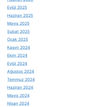
Eylül 2025
Haziran 2025
Mayıs 2025
Şubat 2025
Ocak 2025
Kasım 2024
Ekim 2024
Eylül 2024
Ağustos 2024
Temmuz 2024
Haziran 2024
Mayıs 2024
Nisan 2024