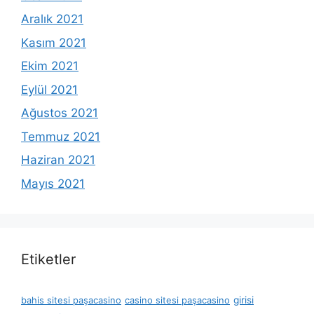
Aralık 2021
Kasım 2021
Ekim 2021
Eylül 2021
Ağustos 2021
Temmuz 2021
Haziran 2021
Mayıs 2021
Etiketler
bahis sitesi paşacasino
casino sitesi paşacasino
girisi