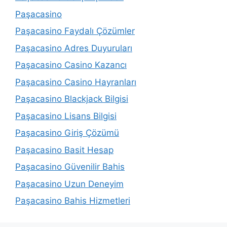
Paşacasino
Paşacasino Faydalı Çözümler
Paşacasino Adres Duyuruları
Paşacasino Casino Kazancı
Paşacasino Casino Hayranları
Paşacasino Blackjack Bilgisi
Paşacasino Lisans Bilgisi
Paşacasino Giriş Çözümü
Paşacasino Basit Hesap
Paşacasino Güvenilir Bahis
Paşacasino Uzun Deneyim
Paşacasino Bahis Hizmetleri