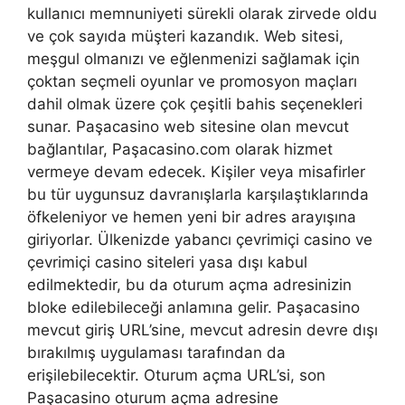
kullanıcı memnuniyeti sürekli olarak zirvede oldu
ve çok sayıda müşteri kazandık. Web sitesi,
meşgul olmanızı ve eğlenmenizi sağlamak için
çoktan seçmeli oyunlar ve promosyon maçları
dahil olmak üzere çok çeşitli bahis seçenekleri
sunar. Paşacasino web sitesine olan mevcut
bağlantılar, Paşacasino.com olarak hizmet
vermeye devam edecek. Kişiler veya misafirler
bu tür uygunsuz davranışlarla karşılaştıklarında
öfkeleniyor ve hemen yeni bir adres arayışına
giriyorlar. Ülkenizde yabancı çevrimiçi casino ve
çevrimiçi casino siteleri yasa dışı kabul
edilmektedir, bu da oturum açma adresinizin
bloke edilebileceği anlamına gelir. Paşacasino
mevcut giriş URL’sine, mevcut adresin devre dışı
bırakılmış uygulaması tarafından da
erişilebilecektir. Oturum açma URL’si, son
Paşacasino oturum açma adresine