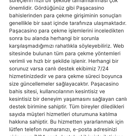
süreçlerin hızlı bir şekilde tamamlanması çok
önemlidir. Gördüğünüz gibi Paşacasino
bahislerinden para çekme girişiminin sonuçları
genellikle bir saat içinde tarafınıza ulaşmaktadır.
Paşacasino para çekme işlemlerini inceledikten
sonra bu alanda herhangi bir sorunla
karşılaşmadığımızı rahatlıkla söyleyebiliriz. Web
sitesinde bulunan tüm para çekme yöntemleri
verimli ve hızlı bir şekilde işlenir. Herhangi bir
sorunuz varsa canlı destek ekibimiz 7/24
hizmetinizdedir ve para çekme süreci boyunca
size güncellemeler sağlayacaktır. Paşacasino
bahis sitesi, kullanıcılarının kesintisiz ve
kesintisiz bir deneyim yaşamasını sağlayan canlı
destek birimine sahiptir. Tüm bireyler diledikleri
sayıda müşteri hizmetleri oturumuna katılma
hakkına sahiptir. Bu hizmetten yararlanmak için
lütfen telefon numaranızı, e-posta adresinizi