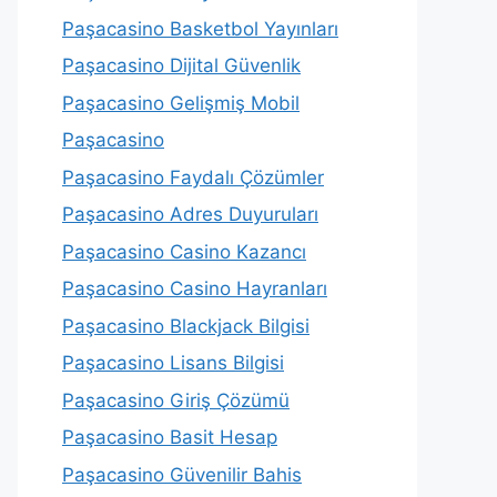
Paşacasino Basketbol Yayınları
Paşacasino Dijital Güvenlik
Paşacasino Gelişmiş Mobil
Paşacasino
Paşacasino Faydalı Çözümler
Paşacasino Adres Duyuruları
Paşacasino Casino Kazancı
Paşacasino Casino Hayranları
Paşacasino Blackjack Bilgisi
Paşacasino Lisans Bilgisi
Paşacasino Giriş Çözümü
Paşacasino Basit Hesap
Paşacasino Güvenilir Bahis