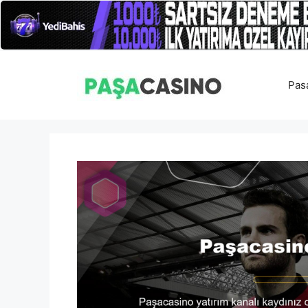
İçeriğe
atla
Pas