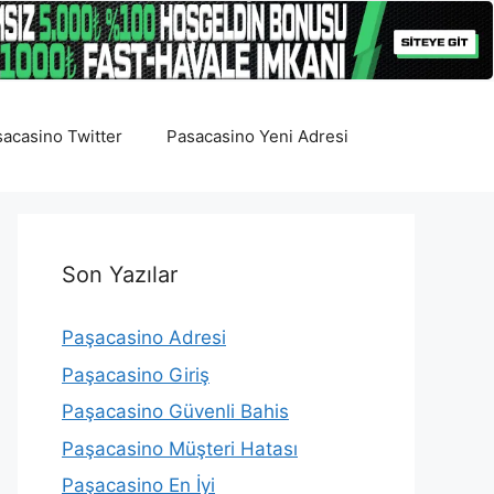
acasino Twitter
Pasacasino Yeni Adresi
Son Yazılar
Paşacasino Adresi
Paşacasino Giriş
Paşacasino Güvenli Bahis
Paşacasino Müşteri Hatası
Paşacasino En İyi