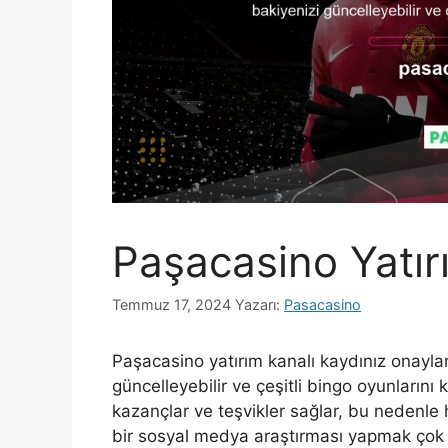
Paşacasino Yatır
Temmuz 17, 2024
Yazarı:
Pasacasino
Paşacasino yatırım kanalı kaydınız onaylan
güncelleyebilir ve çeşitli bingo oyunlarını k
kazançlar ve teşvikler sağlar, bu nedenle
bir sosyal medya araştırması yapmak çok 