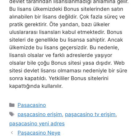
devlet tarafından lisanslanmadığı anlamına gelir.
Bu lisans ülkemizdeki Bonus sitelerinden satın
alınabilen bir lisans değildir. Çok fazla süreç ve
pratik gerektirir. Öte yandan, bazı ülkeler
uluslararası lisansları kabul etmektedir. Bonus
siteleri de genellikle bu lisansa sahiptir. Ancak
ülkemizde bu lisans geçersizdir. Bu nedenle,
lisanslı olsalar ve farklı adreslerde yaşıyor
olsalar bile çoğu Bonus sitesi yasa dışıdır. Web
sitesi devlet lisansı olmaması nedeniyle bir süre
sonra kapatıldı. Yetkililer Bonus sitelerini
kapattığında kullanılır.
Kategoriler
Pasacasino
Etiketler
paşacasino erişim
,
paşacasino tv erişim
,
paşacasino yeni adres
Paşacasino Neye