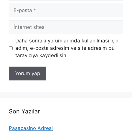
E-
posta
İnternet
sitesi
Daha sonraki yorumlarımda kullanılması için
adım, e-posta adresim ve site adresim bu
tarayıcıya kaydedilsin.
Son Yazılar
Paşacasino Adresi