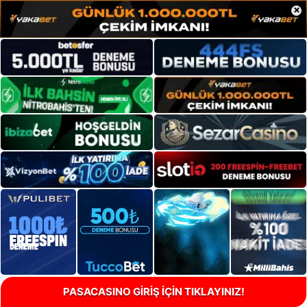
×
PASACASINO GİRİŞ İÇİN TIKLAYINIZ!