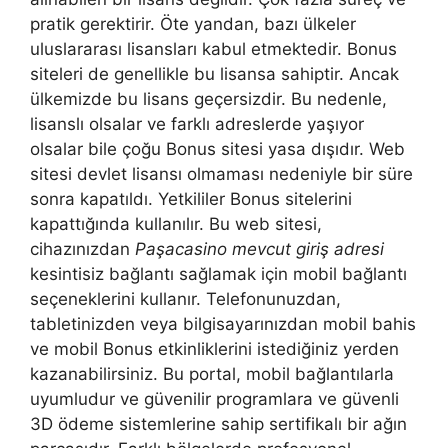
pratik gerektirir. Öte yandan, bazı ülkeler
uluslararası lisansları kabul etmektedir. Bonus
siteleri de genellikle bu lisansa sahiptir. Ancak
ülkemizde bu lisans geçersizdir. Bu nedenle,
lisanslı olsalar ve farklı adreslerde yaşıyor
olsalar bile çoğu Bonus sitesi yasa dışıdır. Web
sitesi devlet lisansı olmaması nedeniyle bir süre
sonra kapatıldı. Yetkililer Bonus sitelerini
kapattığında kullanılır. Bu web sitesi,
cihazınızdan
Paşacasino mevcut giriş adresi
kesintisiz bağlantı sağlamak için mobil bağlantı
seçeneklerini kullanır. Telefonunuzdan,
tabletinizden veya bilgisayarınızdan mobil bahis
ve mobil Bonus etkinliklerini istediğiniz yerden
kazanabilirsiniz. Bu portal, mobil bağlantılarla
uyumludur ve güvenilir programlara ve güvenli
3D ödeme sistemlerine sahip sertifikalı bir ağın