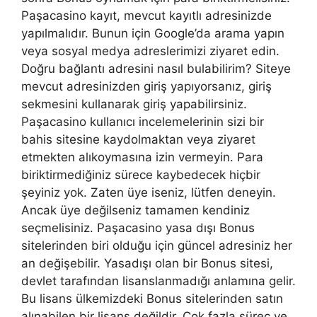
Paşacasino kayıt, mevcut kayıtlı adresinizde
yapılmalıdır. Bunun için Google’da arama yapın
veya sosyal medya adreslerimizi ziyaret edin.
Doğru bağlantı adresini nasıl bulabilirim? Siteye
mevcut adresinizden giriş yapıyorsanız, giriş
sekmesini kullanarak giriş yapabilirsiniz.
Paşacasino kullanıcı incelemelerinin sizi bir
bahis sitesine kaydolmaktan veya ziyaret
etmekten alıkoymasına izin vermeyin. Para
biriktirmediğiniz sürece kaybedecek hiçbir
şeyiniz yok. Zaten üye iseniz, lütfen deneyin.
Ancak üye değilseniz tamamen kendiniz
seçmelisiniz. Paşacasino yasa dışı Bonus
sitelerinden biri olduğu için güncel adresiniz her
an değişebilir. Yasadışı olan bir Bonus sitesi,
devlet tarafından lisanslanmadığı anlamına gelir.
Bu lisans ülkemizdeki Bonus sitelerinden satın
alınabilen bir lisans değildir. Çok fazla süreç ve