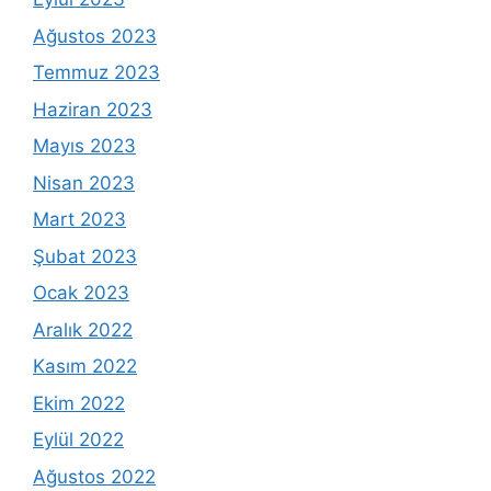
Ağustos 2023
Temmuz 2023
Haziran 2023
Mayıs 2023
Nisan 2023
Mart 2023
Şubat 2023
Ocak 2023
Aralık 2022
Kasım 2022
Ekim 2022
Eylül 2022
Ağustos 2022