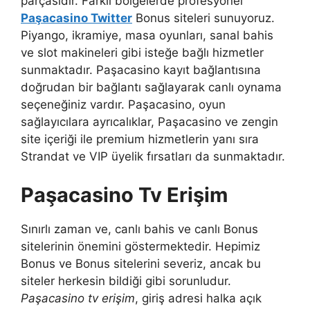
parçasıdır. Farklı bölgelerde profesyonel
Paşacasino Twitter
Bonus siteleri sunuyoruz.
Piyango, ikramiye, masa oyunları, sanal bahis
ve slot makineleri gibi isteğe bağlı hizmetler
sunmaktadır. Paşacasino kayıt bağlantısına
doğrudan bir bağlantı sağlayarak canlı oynama
seçeneğiniz vardır. Paşacasino, oyun
sağlayıcılara ayrıcalıklar, Paşacasino ve zengin
site içeriği ile premium hizmetlerin yanı sıra
Strandat ve VIP üyelik fırsatları da sunmaktadır.
Paşacasino Tv Erişim
Sınırlı zaman ve, canlı bahis ve canlı Bonus
sitelerinin önemini göstermektedir. Hepimiz
Bonus ve Bonus sitelerini severiz, ancak bu
siteler herkesin bildiği gibi sorunludur.
Paşacasino tv erişim
, giriş adresi halka açık