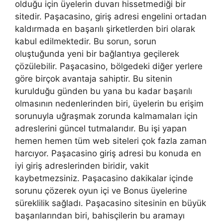
olduğu için üyelerin duvarı hissetmediği bir
sitedir. Paşacasino, giriş adresi engelini ortadan
kaldırmada en başarılı şirketlerden biri olarak
kabul edilmektedir. Bu sorun, sorun
oluştuğunda yeni bir bağlantıya geçilerek
çözülebilir. Paşacasino, bölgedeki diğer yerlere
göre birçok avantaja sahiptir. Bu sitenin
kurulduğu günden bu yana bu kadar başarılı
olmasının nedenlerinden biri, üyelerin bu erişim
sorunuyla uğraşmak zorunda kalmamaları için
adreslerini güncel tutmalarıdır. Bu işi yapan
hemen hemen tüm web siteleri çok fazla zaman
harcıyor. Paşacasino giriş adresi bu konuda en
iyi giriş adreslerinden biridir, vakit
kaybetmezsiniz. Paşacasino dakikalar içinde
sorunu çözerek oyun içi ve Bonus üyelerine
süreklilik sağladı. Paşacasino sitesinin en büyük
başarılarından biri, bahisçilerin bu aramayı