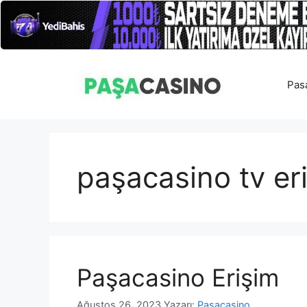
İçeriğe
atla
Pas
paşacasino tv er
Paşacasino Erişim
Ağustos 26, 2023
Yazarı:
Pasacasino