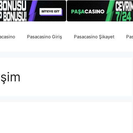
acasino
Pasacasino Giriş
Pasacasino Şikayet
Pas
işim