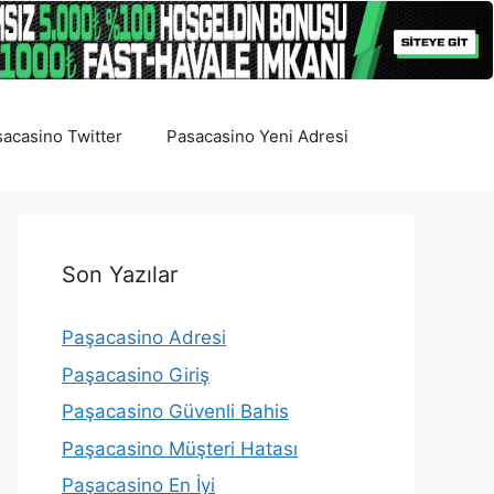
acasino Twitter
Pasacasino Yeni Adresi
Son Yazılar
Paşacasino Adresi
Paşacasino Giriş
Paşacasino Güvenli Bahis
Paşacasino Müşteri Hatası
Paşacasino En İyi