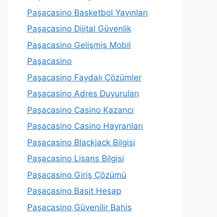
Paşacasino Basketbol Yayınları
Paşacasino Dijital Güvenlik
Paşacasino Gelişmiş Mobil
Paşacasino
Paşacasino Faydalı Çözümler
Paşacasino Adres Duyuruları
Paşacasino Casino Kazancı
Paşacasino Casino Hayranları
Paşacasino Blackjack Bilgisi
Paşacasino Lisans Bilgisi
Paşacasino Giriş Çözümü
Paşacasino Basit Hesap
Paşacasino Güvenilir Bahis