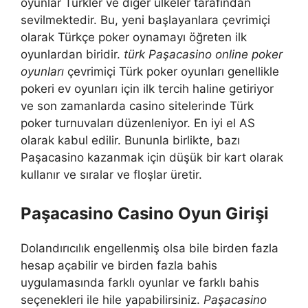
oyunlar Türkler ve diğer ülkeler tarafından
sevilmektedir. Bu, yeni başlayanlara çevrimiçi
olarak Türkçe poker oynamayı öğreten ilk
oyunlardan biridir.
türk Paşacasino online poker
oyunları
çevrimiçi Türk poker oyunları genellikle
pokeri ev oyunları için ilk tercih haline getiriyor
ve son zamanlarda casino sitelerinde Türk
poker turnuvaları düzenleniyor. En iyi el AS
olarak kabul edilir. Bununla birlikte, bazı
Paşacasino kazanmak için düşük bir kart olarak
kullanır ve sıralar ve floşlar üretir.
Paşacasino Casino Oyun Girişi
Dolandırıcılık engellenmiş olsa bile birden fazla
hesap açabilir ve birden fazla bahis
uygulamasında farklı oyunlar ve farklı bahis
seçenekleri ile hile yapabilirsiniz.
Paşacasino