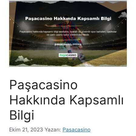
Paşacasino
Hakkında Kapsamlı
Bilgi
Ekim 21, 2023
Yazarı:
Pasacasino