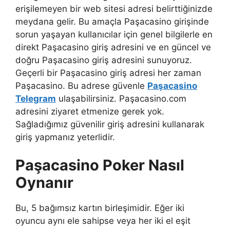
erişilemeyen bir web sitesi adresi belirttiğinizde
meydana gelir. Bu amaçla Paşacasino girişinde
sorun yaşayan kullanıcılar için genel bilgilerle en
direkt Paşacasino giriş adresini ve en güncel ve
doğru Paşacasino giriş adresini sunuyoruz.
Geçerli bir Paşacasino giriş adresi her zaman
Paşacasino. Bu adrese güvenle
Paşacasino
Telegram
ulaşabilirsiniz. Paşacasino.com
adresini ziyaret etmenize gerek yok.
Sağladığımız güvenilir giriş adresini kullanarak
giriş yapmanız yeterlidir.
Paşacasino Poker Nasıl
Oynanır
Bu, 5 bağımsız kartın birleşimidir. Eğer iki
oyuncu aynı ele sahipse veya her iki el eşit