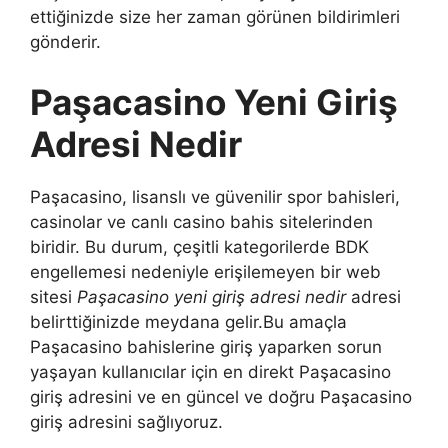
ettiğinizde size her zaman görünen bildirimleri
gönderir.
Paşacasino Yeni Giriş
Adresi Nedir
Paşacasino, lisanslı ve güvenilir spor bahisleri,
casinolar ve canlı casino bahis sitelerinden
biridir. Bu durum, çeşitli kategorilerde BDK
engellemesi nedeniyle erişilemeyen bir web
sitesi
Paşacasino yeni giriş adresi nedir
adresi
belirttiğinizde meydana gelir.Bu amaçla
Paşacasino bahislerine giriş yaparken sorun
yaşayan kullanıcılar için en direkt Paşacasino
giriş adresini ve en güncel ve doğru Paşacasino
giriş adresini sağlıyoruz.