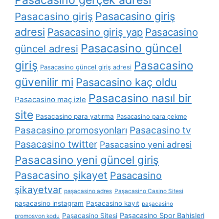
Pasacasino giriş
Pasacasino giriş
adresi
Pasacasino giriş yap
Pasacasino
Pasacasino güncel
güncel adresi
giriş
Pasacasino
Pasacasino güncel giriş adresi
güvenilir mi
Pasacasino kaç oldu
Pasacasino nasıl bir
Pasacasino maç izle
site
Pasacasino para yatırma
Pasacasino para çekme
Pasacasino tv
Pasacasino promosyonları
Pasacasino twitter
Pasacasino yeni adresi
Pasacasino yeni güncel giriş
Pasacasino şikayet
Pasacasino
şikayetvar
paşacasino adres
Paşacasino Casino Sitesi
paşacasino instagram
Paşacasino kayıt
paşacasino
Paşacasino Spor Bahisleri
Paşacasino Sitesi
promosyon kodu