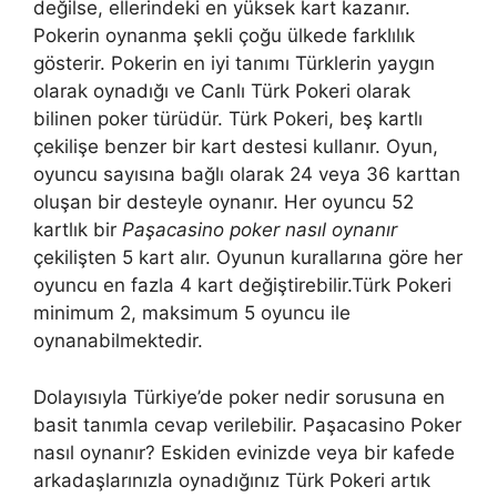
değilse, ellerindeki en yüksek kart kazanır.
Pokerin oynanma şekli çoğu ülkede farklılık
gösterir. Pokerin en iyi tanımı Türklerin yaygın
olarak oynadığı ve Canlı Türk Pokeri olarak
bilinen poker türüdür. Türk Pokeri, beş kartlı
çekilişe benzer bir kart destesi kullanır. Oyun,
oyuncu sayısına bağlı olarak 24 veya 36 karttan
oluşan bir desteyle oynanır. Her oyuncu 52
kartlık bir
Paşacasino poker nasıl oynanır
çekilişten 5 kart alır. Oyunun kurallarına göre her
oyuncu en fazla 4 kart değiştirebilir.Türk Pokeri
minimum 2, maksimum 5 oyuncu ile
oynanabilmektedir.
Dolayısıyla Türkiye’de poker nedir sorusuna en
basit tanımla cevap verilebilir. Paşacasino Poker
nasıl oynanır? Eskiden evinizde veya bir kafede
arkadaşlarınızla oynadığınız Türk Pokeri artık