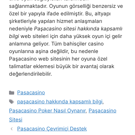
sağlanmaktadır. Oyunun görselliği benzersiz ve
özel bir yapıyla ifade edilmiştir. Bu, altyapı
şirketleriyle yapılan hizmet anlaşmaları
nedeniyle
Paşacasino sitesi hakkında kapsamlı
bilgi
web siteleri için daha yüksek oyun içi gelir
anlamına geliyor. Tüm bahisçiler casino
oyunlarına aşina değildir, bu nedenle
Paşacasino web sitesinin her oyuna özel
talimatlar eklemesi büyük bir avantaj olarak
değerlendirilebilir.
Kategoriler
Pasacasino
Etiketler
paşacasino hakkında kapsamlı bilgi
,
Paşacasino Poker Nasıl Oynanır
,
Paşacasino
Sitesi
Paşacasino Çevrimiçi Destek