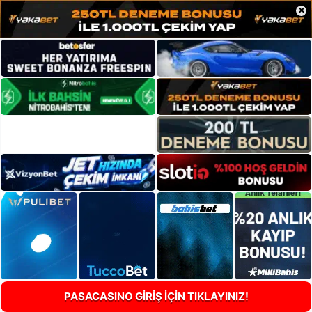
×
PASACASINO GİRİŞ İÇİN TIKLAYINIZ!