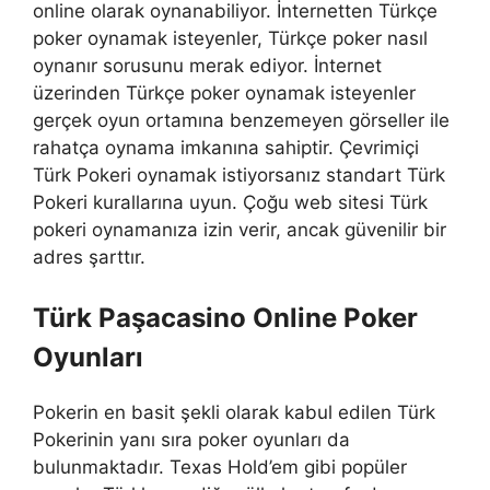
online olarak oynanabiliyor. İnternetten Türkçe
poker oynamak isteyenler, Türkçe poker nasıl
oynanır sorusunu merak ediyor. İnternet
üzerinden Türkçe poker oynamak isteyenler
gerçek oyun ortamına benzemeyen görseller ile
rahatça oynama imkanına sahiptir. Çevrimiçi
Türk Pokeri oynamak istiyorsanız standart Türk
Pokeri kurallarına uyun. Çoğu web sitesi Türk
pokeri oynamanıza izin verir, ancak güvenilir bir
adres şarttır.
Türk Paşacasino Online Poker
Oyunları
Pokerin en basit şekli olarak kabul edilen Türk
Pokerinin yanı sıra poker oyunları da
bulunmaktadır. Texas Hold’em gibi popüler