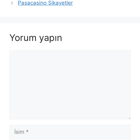
Paşacasino Şikayetler
Yorum yapın
Yorum
İsim