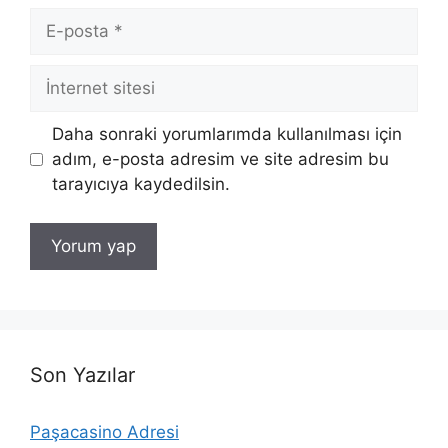
E-
posta
İnternet
sitesi
Daha sonraki yorumlarımda kullanılması için
adım, e-posta adresim ve site adresim bu
tarayıcıya kaydedilsin.
Son Yazılar
Paşacasino Adresi