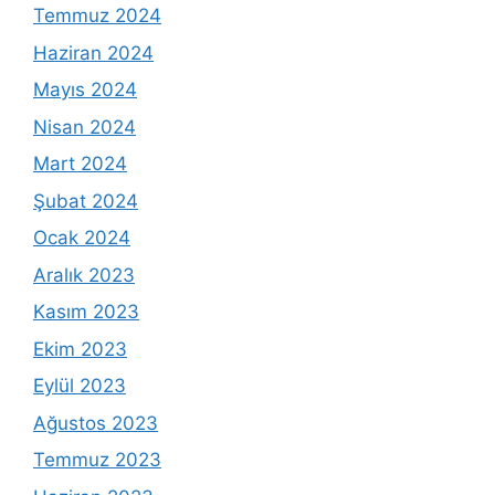
Temmuz 2024
Haziran 2024
Mayıs 2024
Nisan 2024
Mart 2024
Şubat 2024
Ocak 2024
Aralık 2023
Kasım 2023
Ekim 2023
Eylül 2023
Ağustos 2023
Temmuz 2023