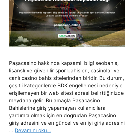
Paşacasino hakkında kapsamlı bilgi seobahis,
lisanslı ve güvenilir spor bahisleri, casinolar ve
canlı casino bahis sitelerinden biridir. Bu durum,
çeşitli kategorilerde BDK engellemesi nedeniyle
erişilemeyen bir web sitesi adresi belirttiğinizde
meydana gelir. Bu amaçla Paşacasino
Bahislerine giriş yapamayan kullanıcılara
yardımcı olmak için en doğrudan Paşacasino
giriş adresini ve en güncel ve en iyi giriş adresini
…
Devamını oku…