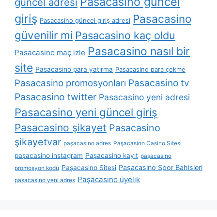
Pasacasino güncel
güncel adresi
giriş
Pasacasino
Pasacasino güncel giriş adresi
güvenilir mi
Pasacasino kaç oldu
Pasacasino nasıl bir
Pasacasino maç izle
site
Pasacasino para yatırma
Pasacasino para çekme
Pasacasino tv
Pasacasino promosyonları
Pasacasino twitter
Pasacasino yeni adresi
Pasacasino yeni güncel giriş
Pasacasino şikayet
Pasacasino
şikayetvar
paşacasino adres
Paşacasino Casino Sitesi
paşacasino instagram
Paşacasino kayıt
paşacasino
Paşacasino Spor Bahisleri
Paşacasino Sitesi
promosyon kodu
Paşacasino üyelik
paşacasino yeni adres