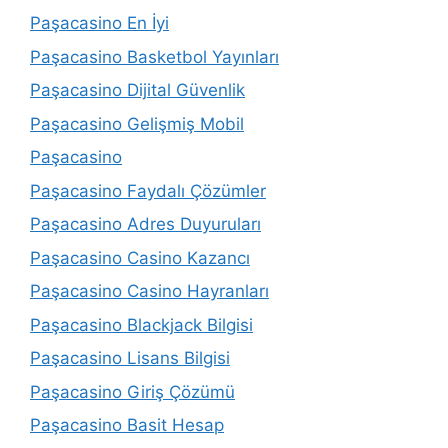
Paşacasino En İyi
Paşacasino Basketbol Yayınları
Paşacasino Dijital Güvenlik
Paşacasino Gelişmiş Mobil
Paşacasino
Paşacasino Faydalı Çözümler
Paşacasino Adres Duyuruları
Paşacasino Casino Kazancı
Paşacasino Casino Hayranları
Paşacasino Blackjack Bilgisi
Paşacasino Lisans Bilgisi
Paşacasino Giriş Çözümü
Paşacasino Basit Hesap