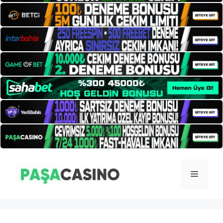
İçeriğe
atla
Menü