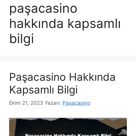
paşacasino
hakkında kapsamlı
bilgi
Paşacasino Hakkında
Kapsamlı Bilgi
Ekim 21, 2023
Yazarı:
Pasacasino