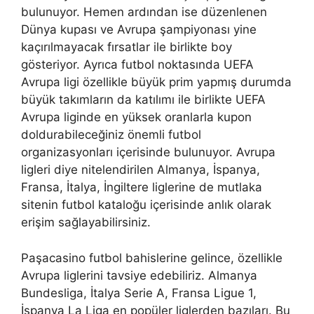
bulunuyor. Hemen ardından ise düzenlenen
Dünya kupası ve Avrupa şampiyonası yine
kaçırılmayacak fırsatlar ile birlikte boy
gösteriyor. Ayrıca futbol noktasında UEFA
Avrupa ligi özellikle büyük prim yapmış durumda
büyük takımların da katılımı ile birlikte UEFA
Avrupa liginde en yüksek oranlarla kupon
doldurabileceğiniz önemli futbol
organizasyonları içerisinde bulunuyor. Avrupa
ligleri diye nitelendirilen Almanya, İspanya,
Fransa, İtalya, İngiltere liglerine de mutlaka
sitenin futbol kataloğu içerisinde anlık olarak
erişim sağlayabilirsiniz.
Paşacasino futbol bahislerine gelince, özellikle
Avrupa liglerini tavsiye edebiliriz. Almanya
Bundesliga, İtalya Serie A, Fransa Ligue 1,
İspanya La Liga en popüler liglerden bazıları. Bu