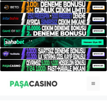
İçeriğe
atla
Menü