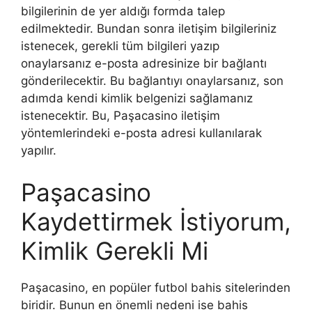
bilgilerinin de yer aldığı formda talep
edilmektedir. Bundan sonra iletişim bilgileriniz
istenecek, gerekli tüm bilgileri yazıp
onaylarsanız e-posta adresinize bir bağlantı
gönderilecektir. Bu bağlantıyı onaylarsanız, son
adımda kendi kimlik belgenizi sağlamanız
istenecektir. Bu, Paşacasino iletişim
yöntemlerindeki e-posta adresi kullanılarak
yapılır.
Paşacasino
Kaydettirmek İstiyorum,
Kimlik Gerekli Mi
Paşacasino, en popüler futbol bahis sitelerinden
biridir. Bunun en önemli nedeni ise bahis