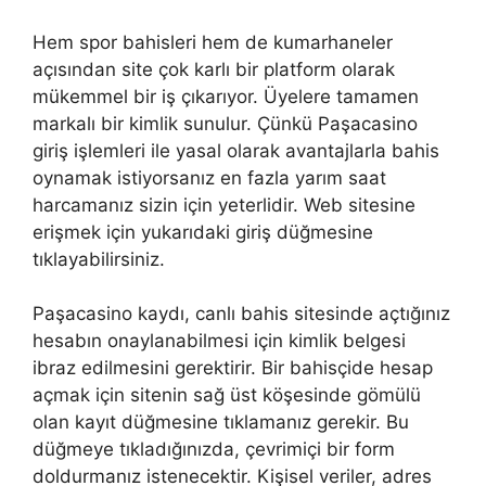
Hem spor bahisleri hem de kumarhaneler
açısından site çok karlı bir platform olarak
mükemmel bir iş çıkarıyor. Üyelere tamamen
markalı bir kimlik sunulur. Çünkü Paşacasino
giriş işlemleri ile yasal olarak avantajlarla bahis
oynamak istiyorsanız en fazla yarım saat
harcamanız sizin için yeterlidir. Web sitesine
erişmek için yukarıdaki giriş düğmesine
tıklayabilirsiniz.
Paşacasino kaydı, canlı bahis sitesinde açtığınız
hesabın onaylanabilmesi için kimlik belgesi
ibraz edilmesini gerektirir. Bir bahisçide hesap
açmak için sitenin sağ üst köşesinde gömülü
olan kayıt düğmesine tıklamanız gerekir. Bu
düğmeye tıkladığınızda, çevrimiçi bir form
doldurmanız istenecektir. Kişisel veriler, adres