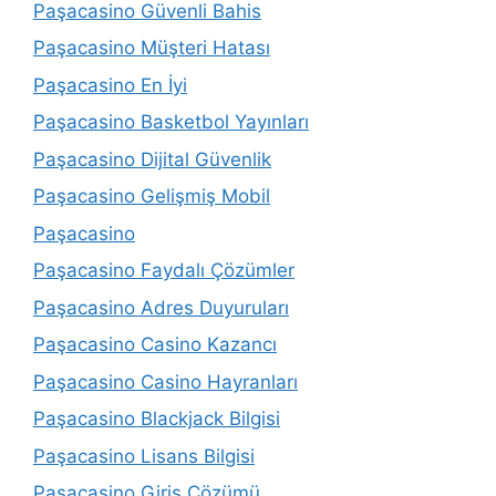
Paşacasino Güvenli Bahis
Paşacasino Müşteri Hatası
Paşacasino En İyi
Paşacasino Basketbol Yayınları
Paşacasino Dijital Güvenlik
Paşacasino Gelişmiş Mobil
Paşacasino
Paşacasino Faydalı Çözümler
Paşacasino Adres Duyuruları
Paşacasino Casino Kazancı
Paşacasino Casino Hayranları
Paşacasino Blackjack Bilgisi
Paşacasino Lisans Bilgisi
Paşacasino Giriş Çözümü