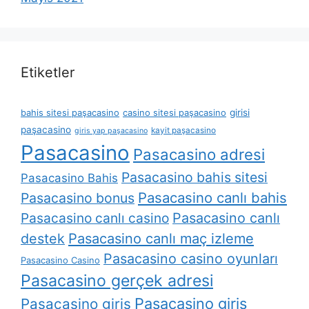
Etiketler
bahis sitesi paşacasino
casino sitesi paşacasino
girisi
paşacasino
kayit paşacasino
giris yap paşacasino
Pasacasino
Pasacasino adresi
Pasacasino bahis sitesi
Pasacasino Bahis
Pasacasino canlı bahis
Pasacasino bonus
Pasacasino canlı casino
Pasacasino canlı
destek
Pasacasino canlı maç izleme
Pasacasino casino oyunları
Pasacasino Casino
Pasacasino gerçek adresi
Pasacasino giriş
Pasacasino giriş