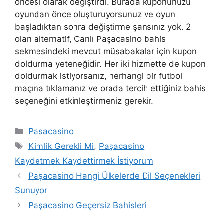
öncesi olarak değiştirdi. Burada kuponunuzu
oyundan önce oluşturuyorsunuz ve oyun
başladıktan sonra değiştirme şansınız yok. 2
olan alternatif, Canlı Paşacasino bahis
sekmesindeki mevcut müsabakalar için kupon
doldurma yeteneğidir. Her iki hizmette de kupon
doldurmak istiyorsanız, herhangi bir futbol
maçına tıklamanız ve orada tercih ettiğiniz bahis
seçeneğini etkinleştirmeniz gerekir.
Kategoriler
Pasacasino
Etiketler
Kimlik Gerekli Mi
,
Paşacasino
Kaydetmek Kaydettirmek İstiyorum
Paşacasino Hangi Ülkelerde Dil Seçenekleri
Sunuyor
Paşacasino Geçersiz Bahisleri