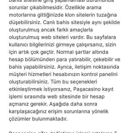
sorunlar çıkabilmesidir. Özellikle arama
motorlarına gittiğinizde klon sitelerin tuzağına
düşebilirsiniz. Canlı bahis sitesiyle aynı şekilde
oluşturulmuş ancak farklı amaçlarla
oluşturulmuş web siteleri vardır. Bu sayfalara
kullanıcı bilgilerinizi girmeye çalışırsanız, sizin
için artık çok geçtir. Normal şartlar altında
hesap bölümünden para yatırabilir, çekebilir ve
bahis yapabilirsiniz. Ayrıca, iletişim noktasında
müşteri hizmetleri hesabınızın kontrol panelini
oluşturabilirsiniz. Tüm bu seçenekleri
etkinleştirmek istiyorsanız, Paşacasino kayıt
işlemi sırasında web sitesinde bir hesap
açmanız gerekir. Aşağıda daha sonra
karşılaşacağınız erişim sorunlarına yönelik
çözümler bulunmaktadır.