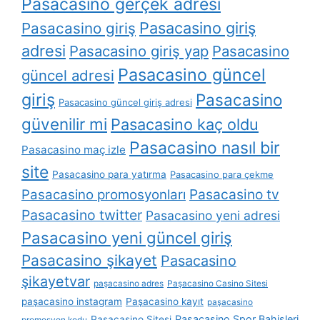
Pasacasino gerçek adresi
Pasacasino giriş
Pasacasino giriş
adresi
Pasacasino giriş yap
Pasacasino
Pasacasino güncel
güncel adresi
giriş
Pasacasino
Pasacasino güncel giriş adresi
güvenilir mi
Pasacasino kaç oldu
Pasacasino nasıl bir
Pasacasino maç izle
site
Pasacasino para yatırma
Pasacasino para çekme
Pasacasino tv
Pasacasino promosyonları
Pasacasino twitter
Pasacasino yeni adresi
Pasacasino yeni güncel giriş
Pasacasino şikayet
Pasacasino
şikayetvar
paşacasino adres
Paşacasino Casino Sitesi
paşacasino instagram
Paşacasino kayıt
paşacasino
Paşacasino Spor Bahisleri
Paşacasino Sitesi
promosyon kodu