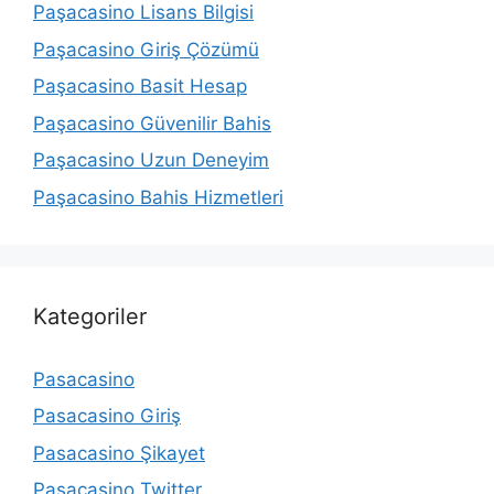
Paşacasino Lisans Bilgisi
Paşacasino Giriş Çözümü
Paşacasino Basit Hesap
Paşacasino Güvenilir Bahis
Paşacasino Uzun Deneyim
Paşacasino Bahis Hizmetleri
Kategoriler
Pasacasino
Pasacasino Giriş
Pasacasino Şikayet
Pasacasino Twitter