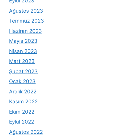
Eylül 2023
Ağustos 2023
Temmuz 2023
Haziran 2023
Mayıs 2023
Nisan 2023
Mart 2023
Şubat 2023
Ocak 2023
Aralık 2022
Kasım 2022
Ekim 2022
Eylül 2022
Ağustos 2022