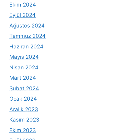
Ekim 2024
Eylül 2024
Ağustos 2024
Temmuz 2024
Haziran 2024
Mayıs 2024
Nisan 2024
Mart 2024
Şubat 2024
Ocak 2024
Aralık 2023
Kasım 2023
Ekim 2023