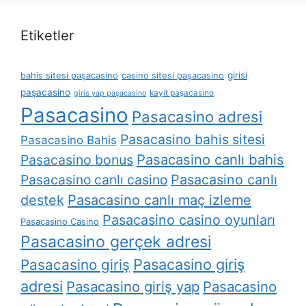
Etiketler
bahis sitesi paşacasino
casino sitesi paşacasino
girisi
paşacasino
kayit paşacasino
giris yap paşacasino
Pasacasino
Pasacasino adresi
Pasacasino bahis sitesi
Pasacasino Bahis
Pasacasino canlı bahis
Pasacasino bonus
Pasacasino canlı casino
Pasacasino canlı
destek
Pasacasino canlı maç izleme
Pasacasino casino oyunları
Pasacasino Casino
Pasacasino gerçek adresi
Pasacasino giriş
Pasacasino giriş
adresi
Pasacasino giriş yap
Pasacasino