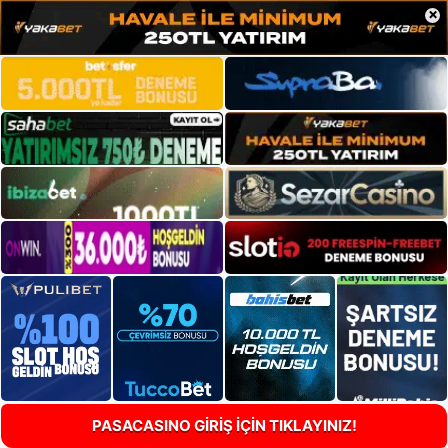
×
PASACASINO GİRİŞ İÇİN TIKLAYINIZ!