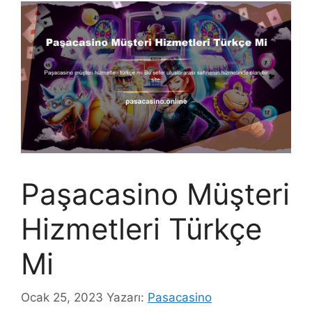
Paşacasino Müşteri
Hizmetleri Türkçe
Mi
Ocak 25, 2023
Yazarı:
Pasacasino