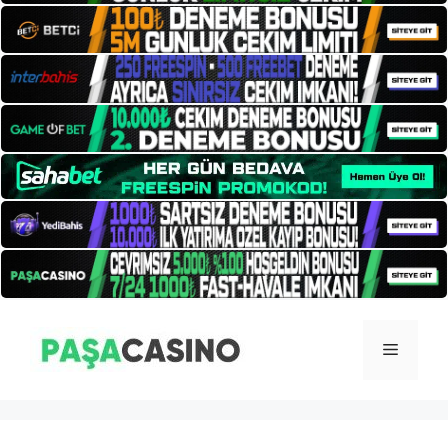
İçeriğe
atla
Menü