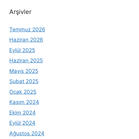
Arşivler
Temmuz 2026
Haziran 2026
Eylül 2025
Haziran 2025
Mayıs 2025
Şubat 2025
Ocak 2025
Kasım 2024
Ekim 2024
Eylül 2024
Ağustos 2024