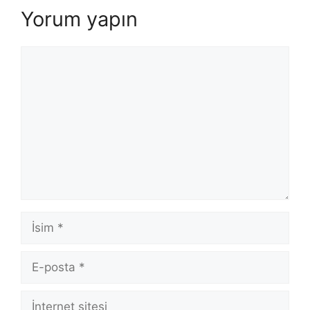
Yorum yapın
Yorum
İsim
E-
posta
İnternet