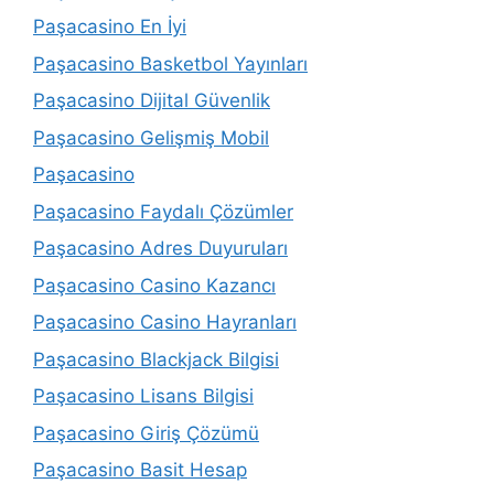
Paşacasino En İyi
Paşacasino Basketbol Yayınları
Paşacasino Dijital Güvenlik
Paşacasino Gelişmiş Mobil
Paşacasino
Paşacasino Faydalı Çözümler
Paşacasino Adres Duyuruları
Paşacasino Casino Kazancı
Paşacasino Casino Hayranları
Paşacasino Blackjack Bilgisi
Paşacasino Lisans Bilgisi
Paşacasino Giriş Çözümü
Paşacasino Basit Hesap