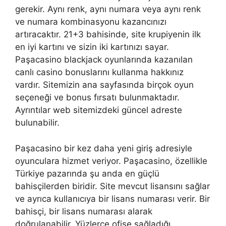
gerekir. Aynı renk, aynı numara veya aynı renk
ve numara kombinasyonu kazancınızı
artıracaktır. 21+3 bahisinde, site krupiyenin ilk
en iyi kartını ve sizin iki kartınızı sayar.
Paşacasino blackjack oyunlarında kazanılan
canlı casino bonuslarını kullanma hakkınız
vardır. Sitemizin ana sayfasında birçok oyun
seçeneği ve bonus fırsatı bulunmaktadır.
Ayrıntılar web sitemizdeki güncel adreste
bulunabilir.
Paşacasino bir kez daha yeni giriş adresiyle
oyunculara hizmet veriyor. Paşacasino, özellikle
Türkiye pazarında şu anda en güçlü
bahisçilerden biridir. Site mevcut lisansını sağlar
ve ayrıca kullanıcıya bir lisans numarası verir. Bir
bahisçi, bir lisans numarası alarak
doğrulanabilir. Yüzlerce ofise sağladığı