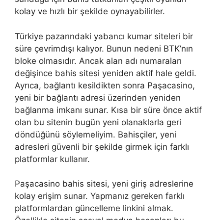
kolay ve hızlı bir şekilde oynayabilirler.
Türkiye pazarındaki yabancı kumar siteleri bir
süre çevrimdışı kalıyor. Bunun nedeni BTK’nın
bloke olmasıdır. Ancak alan adı numaraları
değişince bahis sitesi yeniden aktif hale geldi.
Ayrıca, bağlantı kesildikten sonra Paşacasino,
yeni bir bağlantı adresi üzerinden yeniden
bağlanma imkanı sunar. Kısa bir süre önce aktif
olan bu sitenin bugün yeni olanaklarla geri
döndüğünü söylemeliyim. Bahisçiler, yeni
adresleri güvenli bir şekilde girmek için farklı
platformlar kullanır.
Paşacasino bahis sitesi, yeni giriş adreslerine
kolay erişim sunar. Yapmanız gereken farklı
platformlardan güncelleme linkini almak.