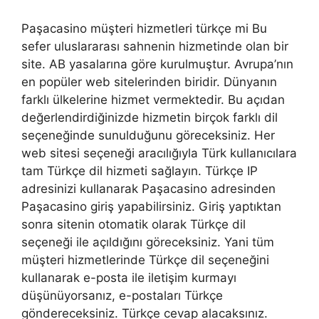
Paşacasino müşteri hizmetleri türkçe mi Bu
sefer uluslararası sahnenin hizmetinde olan bir
site. AB yasalarına göre kurulmuştur. Avrupa’nın
en popüler web sitelerinden biridir. Dünyanın
farklı ülkelerine hizmet vermektedir. Bu açıdan
değerlendirdiğinizde hizmetin birçok farklı dil
seçeneğinde sunulduğunu göreceksiniz. Her
web sitesi seçeneği aracılığıyla Türk kullanıcılara
tam Türkçe dil hizmeti sağlayın. Türkçe IP
adresinizi kullanarak Paşacasino adresinden
Paşacasino giriş yapabilirsiniz. Giriş yaptıktan
sonra sitenin otomatik olarak Türkçe dil
seçeneği ile açıldığını göreceksiniz. Yani tüm
müşteri hizmetlerinde Türkçe dil seçeneğini
kullanarak e-posta ile iletişim kurmayı
düşünüyorsanız, e-postaları Türkçe
göndereceksiniz. Türkçe cevap alacaksınız.