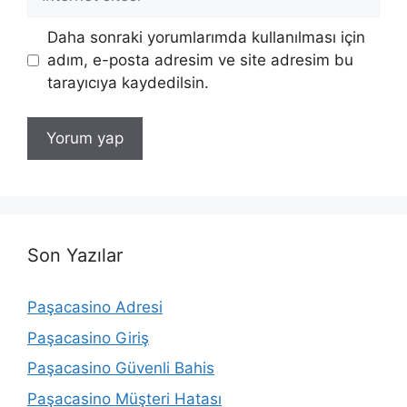
sitesi
Daha sonraki yorumlarımda kullanılması için
adım, e-posta adresim ve site adresim bu
tarayıcıya kaydedilsin.
Son Yazılar
Paşacasino Adresi
Paşacasino Giriş
Paşacasino Güvenli Bahis
Paşacasino Müşteri Hatası