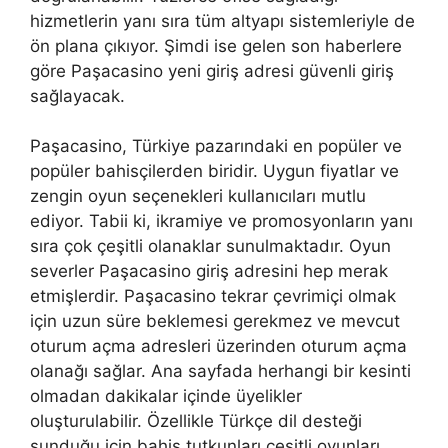
hizmetlerin yanı sıra tüm altyapı sistemleriyle de
ön plana çıkıyor. Şimdi ise gelen son haberlere
göre Paşacasino yeni giriş adresi güvenli giriş
sağlayacak.
Paşacasino, Türkiye pazarındaki en popüler ve
popüler bahisçilerden biridir. Uygun fiyatlar ve
zengin oyun seçenekleri kullanıcıları mutlu
ediyor. Tabii ki, ikramiye ve promosyonların yanı
sıra çok çeşitli olanaklar sunulmaktadır. Oyun
severler Paşacasino giriş adresini hep merak
etmişlerdir. Paşacasino tekrar çevrimiçi olmak
için uzun süre beklemesi gerekmez ve mevcut
oturum açma adresleri üzerinden oturum açma
olanağı sağlar. Ana sayfada herhangi bir kesinti
olmadan dakikalar içinde üyelikler
oluşturulabilir. Özellikle Türkçe dil desteği
sunduğu için bahis tutkunları çeşitli oyunları