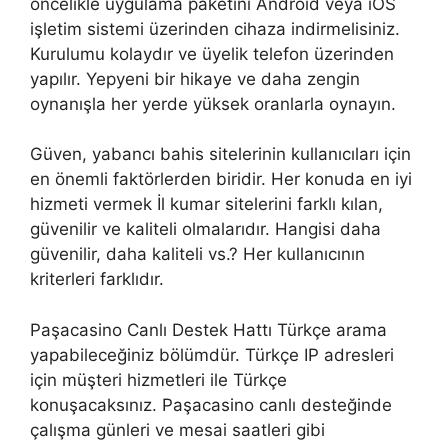
öncelikle uygulama paketini Android veya iOS
işletim sistemi üzerinden cihaza indirmelisiniz.
Kurulumu kolaydır ve üyelik telefon üzerinden
yapılır. Yepyeni bir hikaye ve daha zengin
oynanışla her yerde yüksek oranlarla oynayın.
Güven, yabancı bahis sitelerinin kullanıcıları için
en önemli faktörlerden biridir. Her konuda en iyi
hizmeti vermek İl kumar sitelerini farklı kılan,
güvenilir ve kaliteli olmalarıdır. Hangisi daha
güvenilir, daha kaliteli vs.? Her kullanıcının
kriterleri farklıdır.
Paşacasino Canlı Destek Hattı Türkçe arama
yapabileceğiniz bölümdür. Türkçe IP adresleri
için müşteri hizmetleri ile Türkçe
konuşacaksınız. Paşacasino canlı desteğinde
çalışma günleri ve mesai saatleri gibi