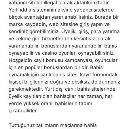
yabancı siteler illegal olarak aktarılmaktadır.
Yerli iddia sisteminin aksine yabancı sitelerde
birçok avantajdan yararlanabilirsiniz. Burada bir
marka kaydedin, web sitesine giriş yapın ve
kendiniz görebilirsiniz. Üyelik, giriş, para yatırma
ve çekme gibi hizmetlerden kesintisiz olarak
yararlanabilir, bonuslardan yararlanabilir, bahis
oynayabilir ve casino oyunları oynayabilirsiniz.
Hoşgeldin kayıt bonusu kampanyası, oyuncular
için en popüler bonuslardan biridir. Bahis
oynamak için canlı bahis sitesi kayıt formundaki
kişisel bilgilerinizi doğru ve eksiksiz doldurmanız
gerekmektedir. Yurt dışı canlı bahis sitelerinde
üyelik kayıtları olan bahisçiler her zaman, her
yerde yüksek oranlı bahislerin tadını
çıkarabilirler.
Tuttuğunuz takımların maçlarına bahis