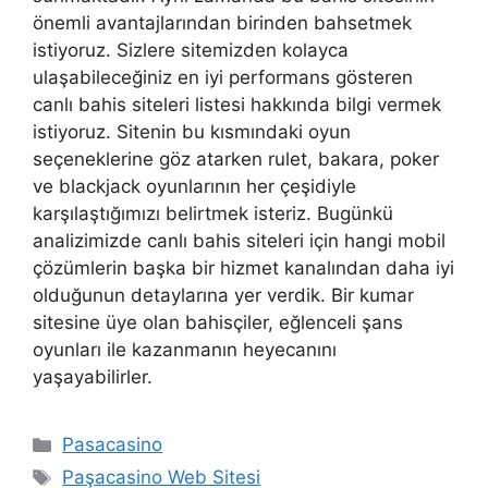
önemli avantajlarından birinden bahsetmek
istiyoruz. Sizlere sitemizden kolayca
ulaşabileceğiniz en iyi performans gösteren
canlı bahis siteleri listesi hakkında bilgi vermek
istiyoruz. Sitenin bu kısmındaki oyun
seçeneklerine göz atarken rulet, bakara, poker
ve blackjack oyunlarının her çeşidiyle
karşılaştığımızı belirtmek isteriz. Bugünkü
analizimizde canlı bahis siteleri için hangi mobil
çözümlerin başka bir hizmet kanalından daha iyi
olduğunun detaylarına yer verdik. Bir kumar
sitesine üye olan bahisçiler, eğlenceli şans
oyunları ile kazanmanın heyecanını
yaşayabilirler.
Kategoriler
Pasacasino
Etiketler
Paşacasino Web Sitesi