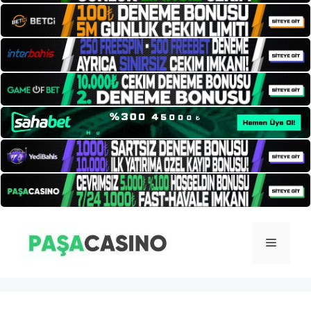
İçeriğe
atla
Menü