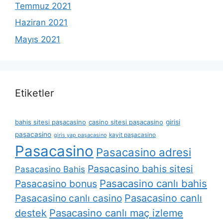
Temmuz 2021
Haziran 2021
Mayıs 2021
Etiketler
bahis sitesi paşacasino
casino sitesi paşacasino
girisi
paşacasino
kayit paşacasino
giris yap paşacasino
Pasacasino
Pasacasino adresi
Pasacasino bahis sitesi
Pasacasino Bahis
Pasacasino canlı bahis
Pasacasino bonus
Pasacasino canlı casino
Pasacasino canlı
destek
Pasacasino canlı maç izleme