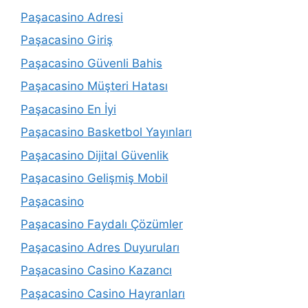
Paşacasino Adresi
Paşacasino Giriş
Paşacasino Güvenli Bahis
Paşacasino Müşteri Hatası
Paşacasino En İyi
Paşacasino Basketbol Yayınları
Paşacasino Dijital Güvenlik
Paşacasino Gelişmiş Mobil
Paşacasino
Paşacasino Faydalı Çözümler
Paşacasino Adres Duyuruları
Paşacasino Casino Kazancı
Paşacasino Casino Hayranları