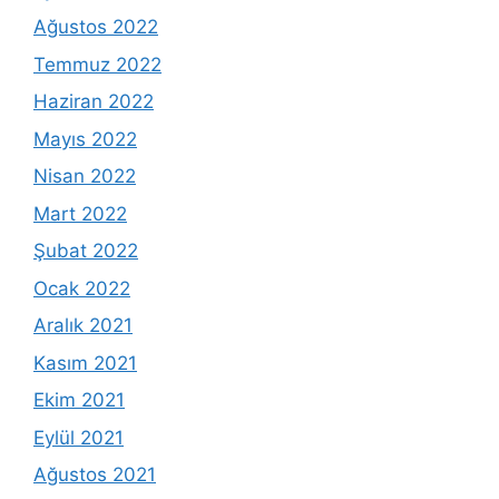
Ağustos 2022
Temmuz 2022
Haziran 2022
Mayıs 2022
Nisan 2022
Mart 2022
Şubat 2022
Ocak 2022
Aralık 2021
Kasım 2021
Ekim 2021
Eylül 2021
Ağustos 2021