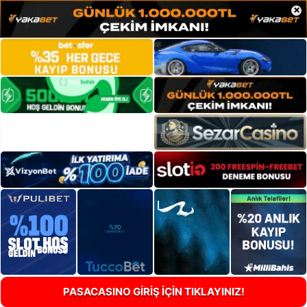
×
PASACASINO GİRİŞ İÇİN TIKLAYINIZ!