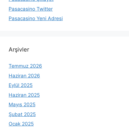
Pasacasino Twitter
Pasacasino Yeni Adresi
Arşivler
Temmuz 2026
Haziran 2026
Eylül 2025
Haziran 2025
Mayıs 2025
Şubat 2025
Ocak 2025