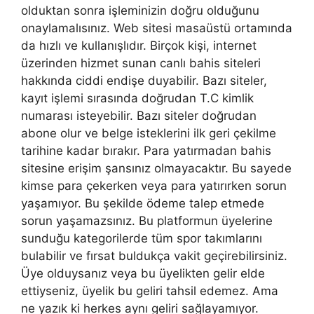
olduktan sonra işleminizin doğru olduğunu
onaylamalısınız. Web sitesi masaüstü ortamında
da hızlı ve kullanışlıdır. Birçok kişi, internet
üzerinden hizmet sunan canlı bahis siteleri
hakkında ciddi endişe duyabilir. Bazı siteler,
kayıt işlemi sırasında doğrudan T.C kimlik
numarası isteyebilir. Bazı siteler doğrudan
abone olur ve belge isteklerini ilk geri çekilme
tarihine kadar bırakır. Para yatırmadan bahis
sitesine erişim şansınız olmayacaktır. Bu sayede
kimse para çekerken veya para yatırırken sorun
yaşamıyor. Bu şekilde ödeme talep etmede
sorun yaşamazsınız. Bu platformun üyelerine
sunduğu kategorilerde tüm spor takımlarını
bulabilir ve fırsat buldukça vakit geçirebilirsiniz.
Üye olduysanız veya bu üyelikten gelir elde
ettiyseniz, üyelik bu geliri tahsil edemez. Ama
ne yazık ki herkes aynı geliri sağlayamıyor.