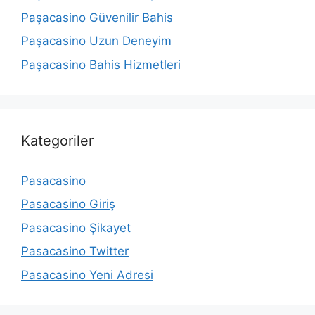
Paşacasino Güvenilir Bahis
Paşacasino Uzun Deneyim
Paşacasino Bahis Hizmetleri
Kategoriler
Pasacasino
Pasacasino Giriş
Pasacasino Şikayet
Pasacasino Twitter
Pasacasino Yeni Adresi