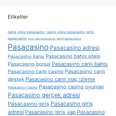
Etiketler
bahis sitesi paşacasino
casino sitesi paşacasino
girisi
paşacasino
kayit paşacasino
giris yap paşacasino
Pasacasino
Pasacasino adresi
Pasacasino bahis sitesi
Pasacasino Bahis
Pasacasino canlı bahis
Pasacasino bonus
Pasacasino canlı casino
Pasacasino canlı
destek
Pasacasino canlı maç izleme
Pasacasino casino oyunları
Pasacasino Casino
Pasacasino gerçek adresi
Pasacasino giriş
Pasacasino giriş
adresi
Pasacasino giriş yap
Pasacasino