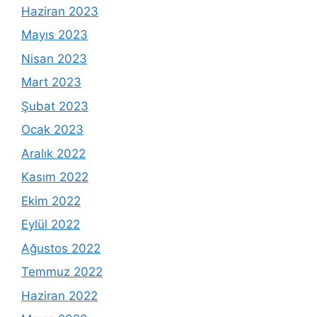
Haziran 2023
Mayıs 2023
Nisan 2023
Mart 2023
Şubat 2023
Ocak 2023
Aralık 2022
Kasım 2022
Ekim 2022
Eylül 2022
Ağustos 2022
Temmuz 2022
Haziran 2022