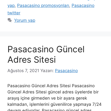
yap
,
Pasacasino promosyonları
,
Pasacasino
twitter
Yorum yap
Pasacasino Güncel
Adres Sitesi
Ağustos 7, 2021
Yazarı:
Pasacasino
Pasacasino Güncel Adres Sitesi Pasacasino
Güncel Adres Sitesi güncel adres üyelerde bir
arayış içine girmeden ve bir ayara gerek
kalmadan, işlemlerini güvenilirce yapmaya 7/24
devam ediyorlar. Pasacasino güncel adres