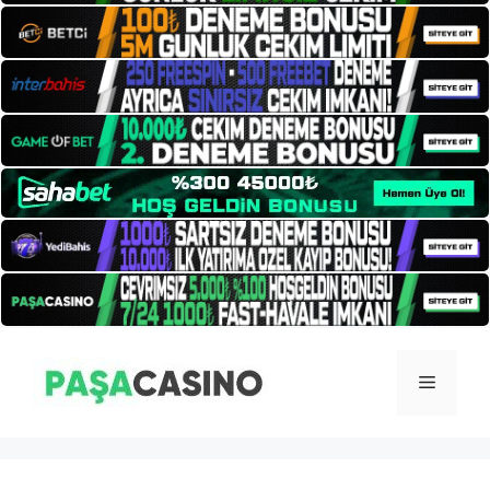
İçeriğe
atla
Menü