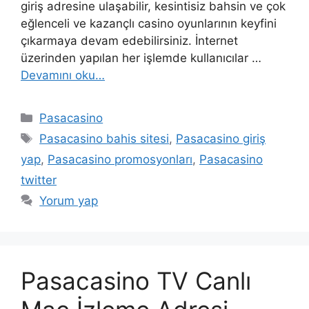
giriş adresine ulaşabilir, kesintisiz bahsin ve çok
eğlenceli ve kazançlı casino oyunlarının keyfini
çıkarmaya devam edebilirsiniz. İnternet
üzerinden yapılan her işlemde kullanıcılar …
Devamını oku…
Kategoriler
Pasacasino
Etiketler
Pasacasino bahis sitesi
,
Pasacasino giriş
yap
,
Pasacasino promosyonları
,
Pasacasino
twitter
Yorum yap
Pasacasino TV Canlı