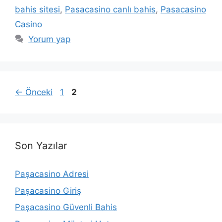
bahis sitesi
,
Pasacasino canlı bahis
,
Pasacasino
Casino
Yorum yap
Sayfa
Sayfa
←
Önceki
1
2
Son Yazılar
Paşacasino Adresi
Paşacasino Giriş
Paşacasino Güvenli Bahis