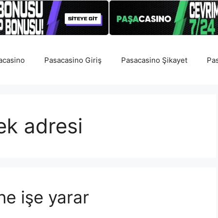
acasino
Pasacasino Giriş
Pasacasino Şikayet
Pas
ek adresi
e işe yarar