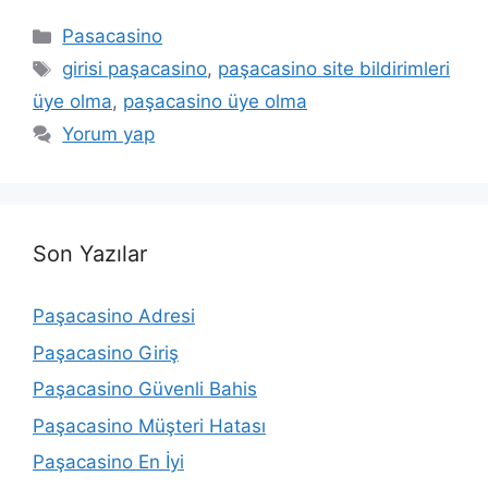
Kategoriler
Pasacasino
Etiketler
girisi paşacasino
,
paşacasino site bildirimleri
üye olma
,
paşacasino üye olma
Yorum yap
Son Yazılar
Paşacasino Adresi
Paşacasino Giriş
Paşacasino Güvenli Bahis
Paşacasino Müşteri Hatası
Paşacasino En İyi