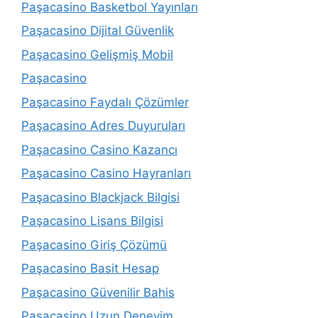
Paşacasino Basketbol Yayınları
Paşacasino Dijital Güvenlik
Paşacasino Gelişmiş Mobil
Paşacasino
Paşacasino Faydalı Çözümler
Paşacasino Adres Duyuruları
Paşacasino Casino Kazancı
Paşacasino Casino Hayranları
Paşacasino Blackjack Bilgisi
Paşacasino Lisans Bilgisi
Paşacasino Giriş Çözümü
Paşacasino Basit Hesap
Paşacasino Güvenilir Bahis
Paşacasino Uzun Deneyim