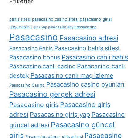
Etiketler
bahis sitesi paşacasino
casino sitesi paşacasino
girisi
paşacasino
kayit paşacasino
giris yap paşacasino
Pasacasino
Pasacasino adresi
Pasacasino bahis sitesi
Pasacasino Bahis
Pasacasino canlı bahis
Pasacasino bonus
Pasacasino canlı casino
Pasacasino canlı
destek
Pasacasino canlı maç izleme
Pasacasino casino oyunları
Pasacasino Casino
Pasacasino gerçek adresi
Pasacasino giriş
Pasacasino giriş
adresi
Pasacasino giriş yap
Pasacasino
Pasacasino güncel
güncel adresi
giriş
Pasacasino
Pasacasino güncel giriş adresi