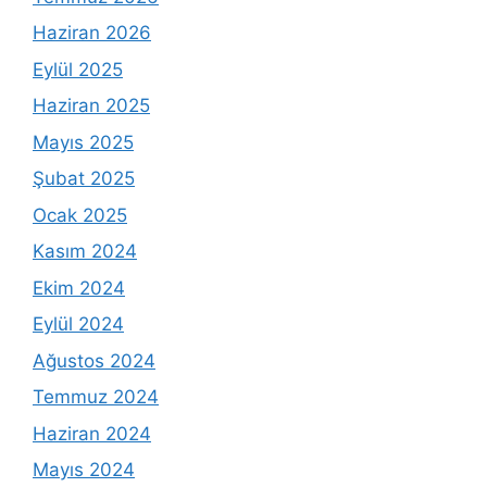
Haziran 2026
Eylül 2025
Haziran 2025
Mayıs 2025
Şubat 2025
Ocak 2025
Kasım 2024
Ekim 2024
Eylül 2024
Ağustos 2024
Temmuz 2024
Haziran 2024
Mayıs 2024