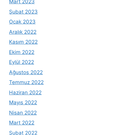
Mart 2023
Şubat 2023
Ocak 2023
Aralık 2022
Kasım 2022
Ekim 2022
Eylül 2022
Ağustos 2022
Temmuz 2022
Haziran 2022
Mayıs 2022
Nisan 2022
Mart 2022
Şubat 2022