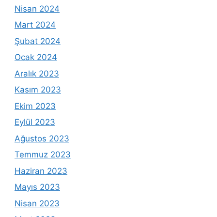
Nisan 2024
Mart 2024
Şubat 2024
Ocak 2024
Aralık 2023
Kasım 2023
Ekim 2023
Eylül 2023
Ağustos 2023
Temmuz 2023
Haziran 2023
Mayıs 2023
Nisan 2023