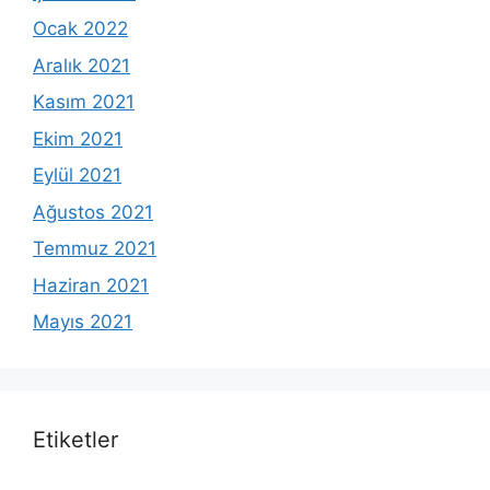
Ocak 2022
Aralık 2021
Kasım 2021
Ekim 2021
Eylül 2021
Ağustos 2021
Temmuz 2021
Haziran 2021
Mayıs 2021
Etiketler