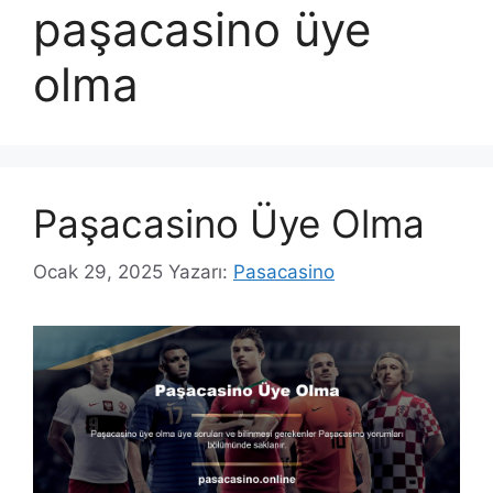
paşacasino üye
olma
Paşacasino Üye Olma
Ocak 29, 2025
Yazarı:
Pasacasino