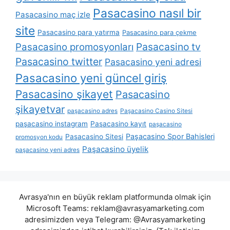
Pasacasino nasıl bir
Pasacasino maç izle
site
Pasacasino para yatırma
Pasacasino para çekme
Pasacasino tv
Pasacasino promosyonları
Pasacasino twitter
Pasacasino yeni adresi
Pasacasino yeni güncel giriş
Pasacasino şikayet
Pasacasino
şikayetvar
paşacasino adres
Paşacasino Casino Sitesi
paşacasino instagram
Paşacasino kayıt
paşacasino
Paşacasino Spor Bahisleri
Paşacasino Sitesi
promosyon kodu
Paşacasino üyelik
paşacasino yeni adres
Avrasya'nın en büyük reklam platformunda olmak için
Microsoft Teams:
reklam@avrasyamarketing.com
adresimizden veya Telegram: @Avrasyamarketing