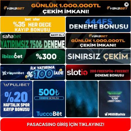
×
PASACASINO GİRİŞ İÇİN TIKLAYINIZ!