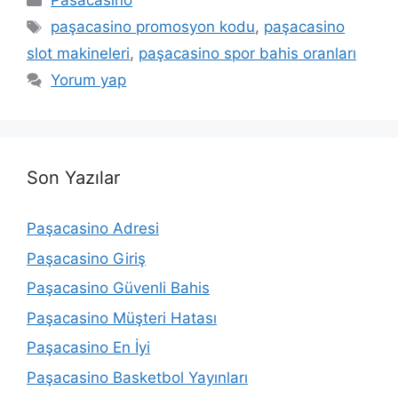
Pasacasino
Etiketler
paşacasino promosyon kodu
,
paşacasino
slot makineleri
,
paşacasino spor bahis oranları
Yorum yap
Son Yazılar
Paşacasino Adresi
Paşacasino Giriş
Paşacasino Güvenli Bahis
Paşacasino Müşteri Hatası
Paşacasino En İyi
Paşacasino Basketbol Yayınları