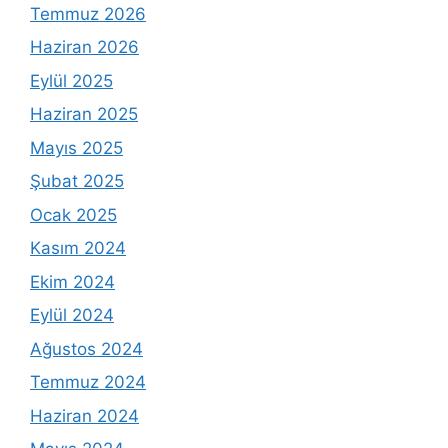
Temmuz 2026
Haziran 2026
Eylül 2025
Haziran 2025
Mayıs 2025
Şubat 2025
Ocak 2025
Kasım 2024
Ekim 2024
Eylül 2024
Ağustos 2024
Temmuz 2024
Haziran 2024