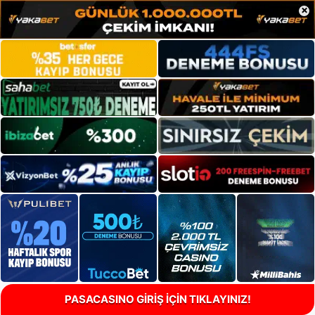
×
PASACASINO GİRİŞ İÇİN TIKLAYINIZ!