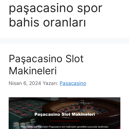
paşacasino spor
bahis oranları
Paşacasino Slot
Makineleri
Nisan 6, 2024
Yazarı:
Pasacasino