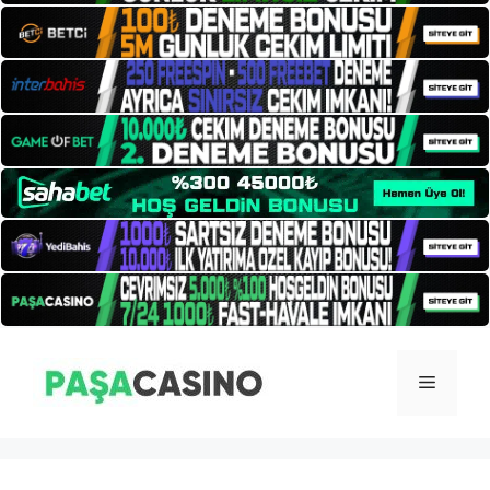
İçeriğe
atla
Menü