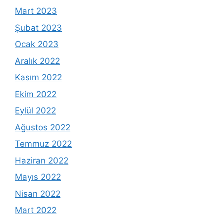
Mart 2023
Şubat 2023
Ocak 2023
Aralık 2022
Kasım 2022
Ekim 2022
Eylül 2022
Ağustos 2022
Temmuz 2022
Haziran 2022
Mayıs 2022
Nisan 2022
Mart 2022