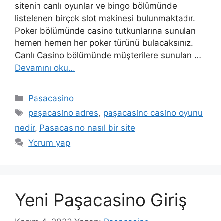
sitenin canlı oyunlar ve bingo bölümünde
listelenen birçok slot makinesi bulunmaktadır.
Poker bölümünde casino tutkunlarına sunulan
hemen hemen her poker türünü bulacaksınız.
Canlı Casino bölümünde müşterilere sunulan …
Devamını oku…
Kategoriler
Pasacasino
Etiketler
paşacasino adres
,
paşacasino casino oyunu
nedir
,
Pasacasino nasıl bir site
Yorum yap
Yeni Paşacasino Giriş