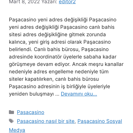
Mart 8, 2022
Yazarı:
editor2
Paşacasino yeni adres değişikliği Paşacasino
yeni adres değişikliği Paşacasino canlı bahis
sitesi adres değişikliğine gitmek zorunda
kalınca, yeni giriş adresi olarak Paşacasino
belirlendi. Canlı bahis bürosu, Paşacasino
adresinde koordinatör üyelerle sabaha kadar
görüşmeye devam ediyor. Ancak meşru kanallar
nedeniyle adres engelleme nedeniyle tüm
siteler kapatılırken, canlı bahis bürosu
Paşacasino adresinin iş birliğiyle üyeleriyle
yeniden buluşmayı …
Devamını oku…
Kategoriler
Pasacasino
Etiketler
Pasacasino nasıl bir site
,
Paşacasino Sosyal
Medya