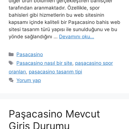
diğer ürün bölümleri gerçekleştiren bahisçiler
tarafından aranmaktadır. Özellikle, spor
bahisleri gibi hizmetlerin bu web sitesinin
kapsamı içinde kaliteli bir Paşacasino bahis web
sitesi tasarım türü yapısı ile sunulduğunu ve bu
yönde sağlandığını …
Devamını oku…
Kategoriler
Pasacasino
Etiketler
Pasacasino nasıl bir site
,
paşacasino spor
oranları
,
paşacasino tasarım tipi
Yorum yap
Paşacasino Mevcut
Giriş Durumu