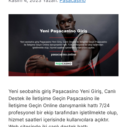
Kasım 4, 2023
Yazarı:
Pasacasino
Yeni seobahis giriş Paşacasino Yeni Giriş, Canlı
Destek ile İletişime Geçin Paşacasino ile
İletişime Geçin Online danışmanlık hattı 7/24
profesyonel bir ekip tarafından işletilmekte olup,
hizmet saatleri içerisinde kullanıcılara açıktır.
Web sitesinde iki canlı destek hattı