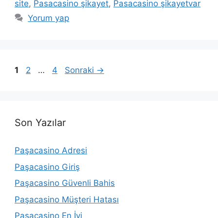
site
,
Pasacasino şikayet
,
Pasacasino şikayetvar
Yorum yap
Sayfa
Sayfa
Sayfa
1
2
…
4
Sonraki
→
Son Yazılar
Paşacasino Adresi
Paşacasino Giriş
Paşacasino Güvenli Bahis
Paşacasino Müşteri Hatası
Paşacasino En İyi