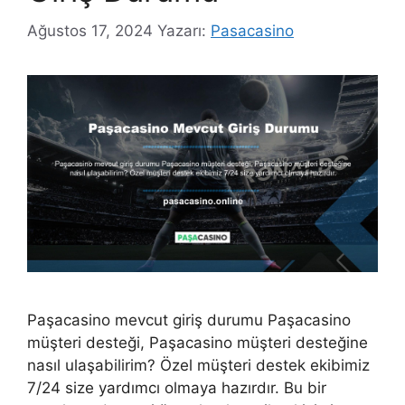
Ağustos 17, 2024
Yazarı:
Pasacasino
Paşacasino mevcut giriş durumu Paşacasino
müşteri desteği, Paşacasino müşteri desteğine
nasıl ulaşabilirim? Özel müşteri destek ekibimiz
7/24 size yardımcı olmaya hazırdır. Bu bir