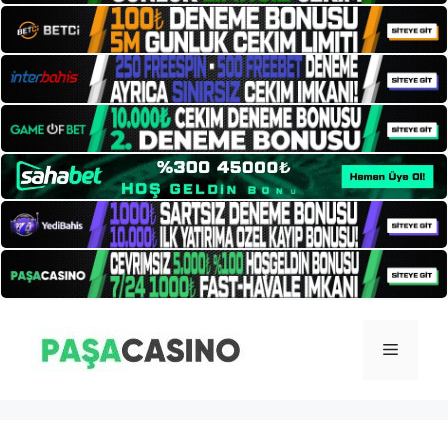
İçeriğe
atla
Menü