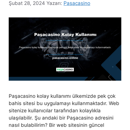
Şubat 28, 2024
Yazarı:
Pasacasino
Paşacasino kolay kullanımı ülkemizde pek çok
bahis sitesi bu uygulamayı kullanmaktadır. Web
sitenize kullanıcılar tarafından kolaylıkla
ulaşılabilir. Şu andaki bir Paşacasino adresini
nasıl bulabilirim? Bir web sitesinin güncel