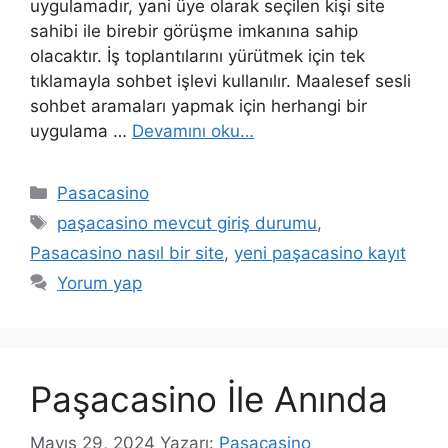
uygulamadır, yani üye olarak seçilen kişi site
sahibi ile birebir görüşme imkanına sahip
olacaktır. İş toplantılarını yürütmek için tek
tıklamayla sohbet işlevi kullanılır. Maalesef sesli
sohbet aramaları yapmak için herhangi bir
uygulama …
Devamını oku…
Kategoriler
Pasacasino
Etiketler
paşacasino mevcut giriş durumu
,
Pasacasino nasıl bir site
,
yeni paşacasino kayıt
Yorum yap
Paşacasino İle Anında
Mayıs 29, 2024
Yazarı:
Pasacasino