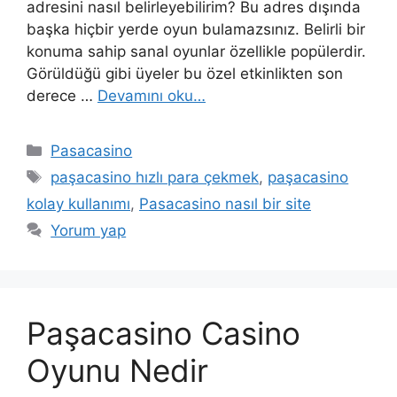
adresini nasıl belirleyebilirim? Bu adres dışında
başka hiçbir yerde oyun bulamazsınız. Belirli bir
konuma sahip sanal oyunlar özellikle popülerdir.
Görüldüğü gibi üyeler bu özel etkinlikten son
derece …
Devamını oku…
Kategoriler
Pasacasino
Etiketler
paşacasino hızlı para çekmek
,
paşacasino
kolay kullanımı
,
Pasacasino nasıl bir site
Yorum yap
Paşacasino Casino
Oyunu Nedir